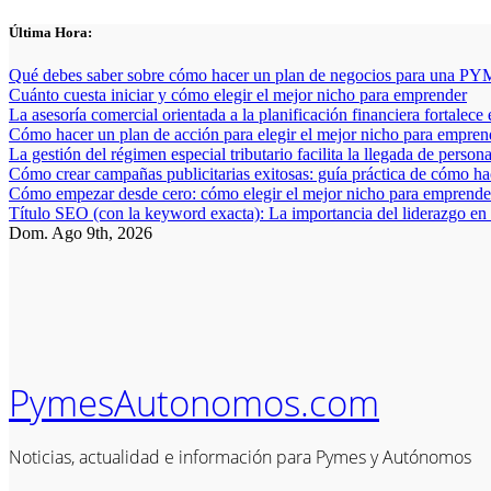
Saltar
Última Hora:
al
contenido
Qué debes saber sobre cómo hacer un plan de negocios para una PYM
Cuánto cuesta iniciar y cómo elegir el mejor nicho para emprender
La asesoría comercial orientada a la planificación financiera fortalece
Cómo hacer un plan de acción para elegir el mejor nicho para empren
La gestión del régimen especial tributario facilita la llegada de person
Cómo crear campañas publicitarias exitosas: guía práctica de cómo h
Cómo empezar desde cero: cómo elegir el mejor nicho para emprender
Título SEO (con la keyword exacta): La importancia del liderazgo en
Dom. Ago 9th, 2026
PymesAutonomos.com
Noticias, actualidad e información para Pymes y Autónomos