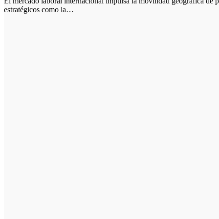
El mercado laboral internacional impulsa la movilidad geográfica de profesionales con alta capacitación en sectores
estratégicos como la…