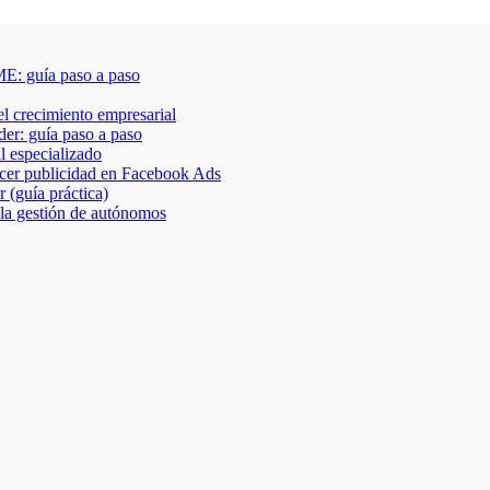
E: guía paso a paso
 el crecimiento empresarial
der: guía paso a paso
al especializado
acer publicidad en Facebook Ads
 (guía práctica)
 la gestión de autónomos