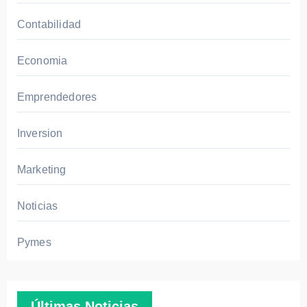
inter
Contabilidad
naci
onal
Economia
y
mej
Emprendedores
ora
tiem
Inversion
pos
de
Marketing
entr
ega
Noticias
Pymes
Últimas Noticias