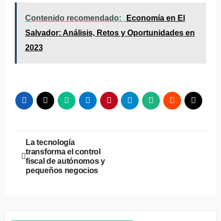
Contenido recomendado:
Economía en El
Salvador: Análisis, Retos y Oportunidades en
2023
Navegación
La tecnología
transforma el control
de
fiscal de autónomos y
pequeños negocios
entradas