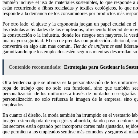
también incluye el uso de materiales sostenibles, lo que responde a
están recurriendo a fibras recicladas y textiles ecológicos, lo que 
responde a la demanda de los consumidores por productos más respon
Por otro lado, el ajuste y la ergonomía juegan un papel crucial en el
las distintas actividades de los empleados, ofreciendo libertad de mo
la construcción o la industria, donde los riesgos son mayores, la ve
una mayor seguridad. El uso de prendas con protección adicional, com
convertirá en algo aún más común.
Tienda de uniformes
está lideran
garantizando que los empleados estén seguros mientras desarrollan su 
Contenido recomendado:
Estrategias para Gestionar la Sos
Otra tendencia que se afianza es la personalización de los uniform
ropa de trabajo que no solo sea funcional, sino que también se
personalización de los uniformes a través de bordados o serigrafías
personalización no solo refuerza la imagen de la empresa, sino q
empleados.
En cuanto al diseño, la moda también ha irrumpido en el vestuario labo
imagen estereotipada de ropa gris y aburrida, dando paso a colores
los sectores están optando por incorporar cortes más ajustados, tejido
que permiten a los empleados sentirse más cómodos y seguros al mism