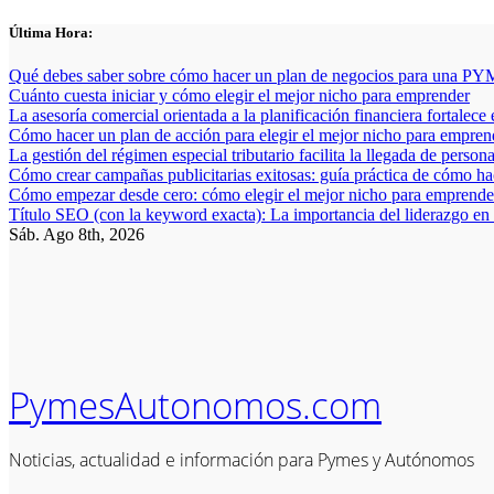
Saltar
Última Hora:
al
contenido
Qué debes saber sobre cómo hacer un plan de negocios para una PYM
Cuánto cuesta iniciar y cómo elegir el mejor nicho para emprender
La asesoría comercial orientada a la planificación financiera fortalece
Cómo hacer un plan de acción para elegir el mejor nicho para empren
La gestión del régimen especial tributario facilita la llegada de person
Cómo crear campañas publicitarias exitosas: guía práctica de cómo h
Cómo empezar desde cero: cómo elegir el mejor nicho para emprender
Título SEO (con la keyword exacta): La importancia del liderazgo en
Sáb. Ago 8th, 2026
PymesAutonomos.com
Noticias, actualidad e información para Pymes y Autónomos