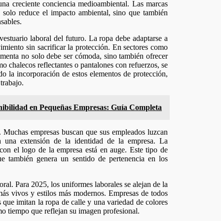
 una creciente conciencia medioambiental. Las marcas
no solo reduce el impacto ambiental, sino que también
sables.
 vestuario laboral del futuro. La ropa debe adaptarse a
vimiento sin sacrificar la protección. En sectores como
stimenta no solo debe ser cómoda, sino también ofrecer
o chalecos reflectantes o pantalones con refuerzos, se
do la incorporación de estos elementos de protección,
trabajo.
tenibilidad en Pequeñas Empresas: Guía Completa
es. Muchas empresas buscan que sus empleados luzcan
a una extensión de la identidad de la empresa. La
 con el logo de la empresa está en auge. Este tipo de
ue también genera un sentido de pertenencia en los
ral. Para 2025, los uniformes laborales se alejan de la
 más vivos y estilos más modernos. Empresas de todos
s que imitan la ropa de calle y una variedad de colores
o tiempo que reflejan su imagen profesional.