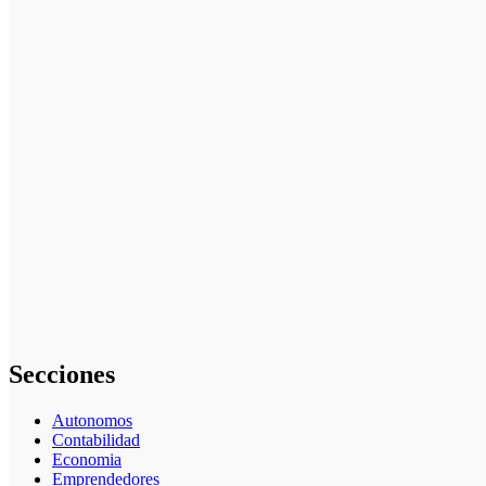
La asesoría
comercial
orientada a la
planificación
financiera
fortalece el
crecimiento
empresarial
La gestión del
régimen
especial
tributario
facilita la
llegada de
personal
especializado
Secciones
Autonomos
Contabilidad
Economia
Emprendedores