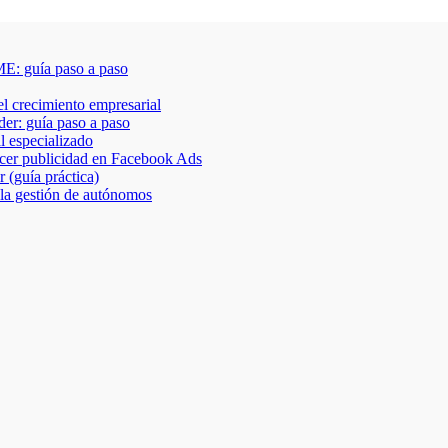
E: guía paso a paso
 el crecimiento empresarial
der: guía paso a paso
al especializado
acer publicidad en Facebook Ads
 (guía práctica)
 la gestión de autónomos