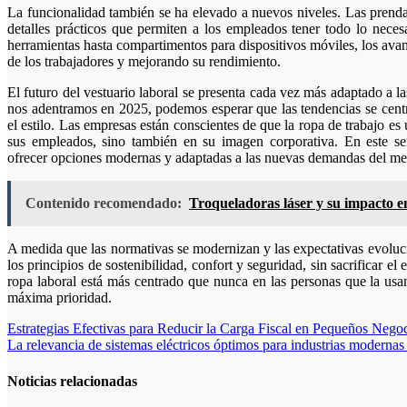
La funcionalidad también se ha elevado a nuevos niveles. Las prendas
detalles prácticos que permiten a los empleados tener todo lo neces
herramientas hasta compartimentos para dispositivos móviles, los avan
de los trabajadores y mejorando su rendimiento.
El futuro del vestuario laboral se presenta cada vez más adaptado a l
nos adentramos en 2025, podemos esperar que las tendencias se centre
el estilo. Las empresas están conscientes de que la ropa de trabajo es 
sus empleados, sino también en su imagen corporativa. En este s
ofrecer opciones modernas y adaptadas a las nuevas demandas del me
Contenido recomendado:
Troqueladoras láser y su impacto e
A medida que las normativas se modernizan y las expectativas evoluci
los principios de sostenibilidad, confort y seguridad, sin sacrificar el 
ropa laboral está más centrado que nunca en las personas que la usa
máxima prioridad.
Navegación
Estrategias Efectivas para Reducir la Carga Fiscal en Pequeños Nego
La relevancia de sistemas eléctricos óptimos para industrias modernas 
de
entradas
Noticias relacionadas