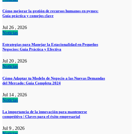
Cómo mejorar la gestión de recursos humanos en pymes:
Guía práctica y consejos clave
Jul 26 , 2026
Noticias
Estrategias para Manejar la Estacionalidad en Pequeños
Negocios: Guía Práctica y Efectiva
Jul 20 , 2026
Noticias
Cómo Adaptar tu Modelo de Negocio a las Nuevas Demandas
del Mercado: Guía Completa 2024
Jul 14 , 2026
Noticias
La importancia de la innovación para mantenerse
competitivo | Claves para el éxito empresarial
Jul 9 , 2026
Noticias