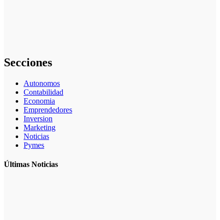
el mejor nicho
para
emprender:
errores y
riesgos
Secciones
Autonomos
Contabilidad
Economia
Emprendedores
Inversion
Marketing
Noticias
Pymes
Últimas Noticias