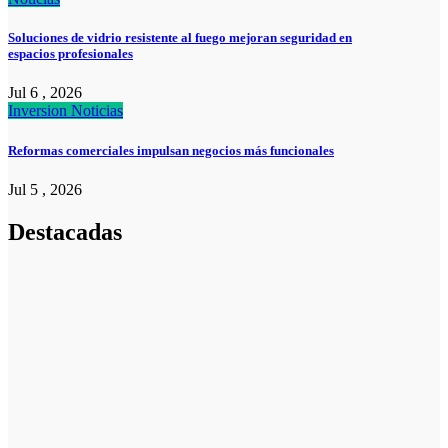
Soluciones de vidrio resistente al fuego mejoran seguridad en
espacios profesionales
Jul 6 , 2026
Inversion
Noticias
Reformas comerciales impulsan negocios más funcionales
Jul 5 , 2026
Destacadas
Noticias
Noticias
La asesoría
comercial
orientada a la
planificación
financiera
fortalece el