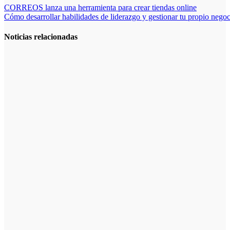
Navegación
CORREOS lanza una herramienta para crear tiendas online
Cómo desarrollar habilidades de liderazgo y gestionar tu propio nego
de
entradas
Noticias relacionadas
Cómo hacer
un plan de
acción para
elegir el mejor
nicho para
emprender:
guía paso a
paso
Cómo
empezar desde
cero: cómo
elegir el mejor
nicho para
emprender
(guía práctica)
Desventajas
de cómo elegir