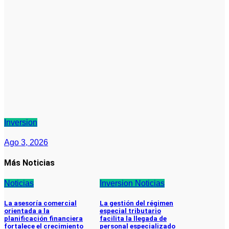
Inversion
Ago 3, 2026
Más Noticias
Noticias
Inversion
Noticias
La asesoría comercial
La gestión del régimen
orientada a la
especial tributario
planificación financiera
facilita la llegada de
fortalece el crecimiento
personal especializado