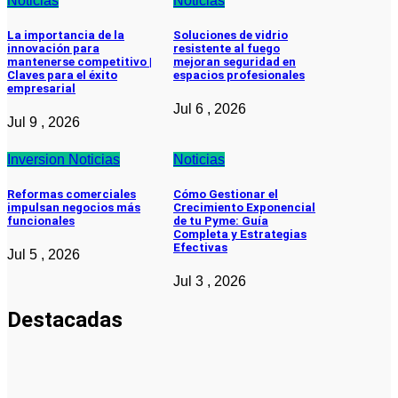
Noticias
Noticias
La importancia de la
Soluciones de vidrio
innovación para
resistente al fuego
mantenerse competitivo |
mejoran seguridad en
Claves para el éxito
espacios profesionales
empresarial
Jul 6 , 2026
Jul 9 , 2026
Inversion
Noticias
Noticias
Reformas comerciales
Cómo Gestionar el
impulsan negocios más
Crecimiento Exponencial
funcionales
de tu Pyme: Guía
Completa y Estrategias
Efectivas
Jul 5 , 2026
Jul 3 , 2026
Destacadas
Noticias
La asesoría