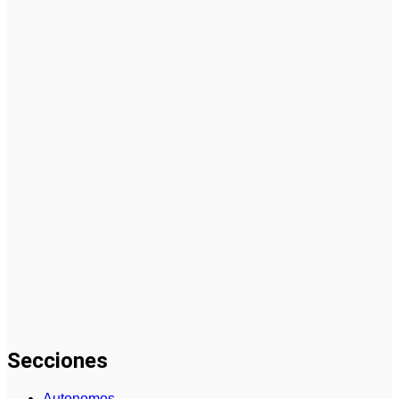
Cómo
empezar
desde cero:
cómo elegir
el mejor
nicho para
emprender
(guía
práctica)
Desventajas
de cómo
elegir el
mejor nicho
para
emprender:
errores y
riesgos
Secciones
Autonomos