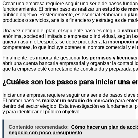
Crear una empresa requiere seguir una serie de pasos fundamentales que garantizan su legalidad y correcto
funcionamiento. El primer paso es realizar un
estudio de me
público objetivo. Posteriormente, es esencial elaborar un
plan
productos o servicios, análisis financiero y estrategias de mark
Una vez definido el plan, el siguiente paso es elegir la
estruct
anónima, sociedad limitada o empresario individual, según l
quieran asumir. Después, se debe proceder a la
inscripción y
competentes, lo que incluye obtener el nombre comercial y el n
Finalmente, es importante gestionar los
permisos y licencias
abrir una cuenta bancaria empresarial y organizar la contabili
que la empresa esté correctamente constituida y preparada pa
¿Cuáles son los pasos para iniciar una 
Iniciar una empresa requiere seguir una serie de pasos clave 
El primer paso es
realizar un estudio de mercado
para enten
dentro del sector elegido. Esta investigación es fundamental pa
y para identificar el público objetivo.
Contenido recomendado:
Cómo hacer un plan de acció
negocio con poco presupuesto