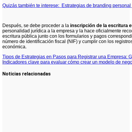
Quizás también te interese:
Estrategias de branding personal
Después, se debe proceder a la
inscripción de la escritura 
personalidad jurídica a la empresa y la hace oficialmente reco
escritura pública junto con los formularios y pagos correspond
número de identificación fiscal (NIF) y cumplir con los registro
económica.
Navegación
Tipos de Estrategias en Pasos para Registrar una Empresa: 
Indicadores clave para evaluar cómo crear un modelo de nego
de
entradas
Noticias relacionadas
Cómo hacer
un plan de
acción para
elegir el
mejor nicho
para
emprender:
guía paso a
paso