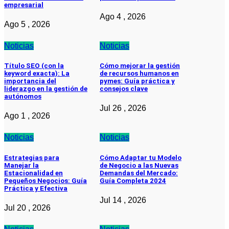
empresarial
Ago 4 , 2026
Ago 5 , 2026
Noticias
Noticias
Título SEO (con la
Cómo mejorar la gestión
keyword exacta): La
de recursos humanos en
importancia del
pymes: Guía práctica y
liderazgo en la gestión de
consejos clave
autónomos
Jul 26 , 2026
Ago 1 , 2026
Noticias
Noticias
Estrategias para
Cómo Adaptar tu Modelo
Manejar la
de Negocio a las Nuevas
Estacionalidad en
Demandas del Mercado:
Pequeños Negocios: Guía
Guía Completa 2024
Práctica y Efectiva
Jul 14 , 2026
Jul 20 , 2026