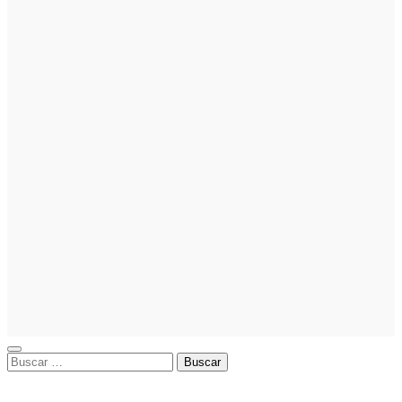
nicho para
emprender
Noticias
Noticias
La asesoría
comercial
orientada a
la
planificación
financiera
fortalece el
crecimiento
empresarial
Buscar: