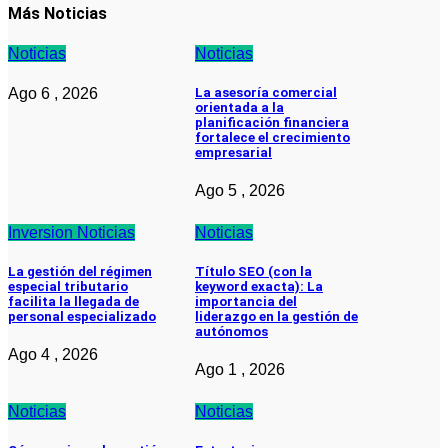
Más Noticias
Noticias
Noticias
Ago 6 , 2026
La asesoría comercial
orientada a la
planificación financiera
fortalece el crecimiento
empresarial
Ago 5 , 2026
Inversion
Noticias
Noticias
La gestión del régimen
Título SEO (con la
especial tributario
keyword exacta): La
facilita la llegada de
importancia del
personal especializado
liderazgo en la gestión de
autónomos
Ago 4 , 2026
Ago 1 , 2026
Noticias
Noticias