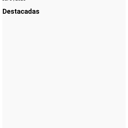
Destacadas
Pymes
Qué debes
saber sobre
cómo hacer
un plan de
negocios
para una
PYME: guía
paso a paso
Emprendedores
Cuánto
cuesta
iniciar y
cómo elegir
el mejor