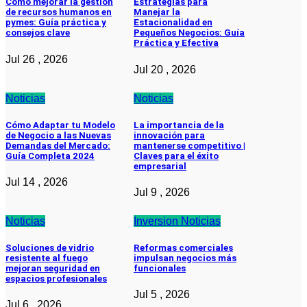
Cómo mejorar la gestión
Estrategias para
de recursos humanos en
Manejar la
pymes: Guía práctica y
Estacionalidad en
consejos clave
Pequeños Negocios: Guía
Práctica y Efectiva
Jul 26 , 2026
Jul 20 , 2026
Noticias
Noticias
Cómo Adaptar tu Modelo
La importancia de la
de Negocio a las Nuevas
innovación para
Demandas del Mercado:
mantenerse competitivo |
Guía Completa 2024
Claves para el éxito
empresarial
Jul 14 , 2026
Jul 9 , 2026
Noticias
Inversion
Noticias
Soluciones de vidrio
Reformas comerciales
resistente al fuego
impulsan negocios más
mejoran seguridad en
funcionales
espacios profesionales
Jul 5 , 2026
Jul 6 , 2026