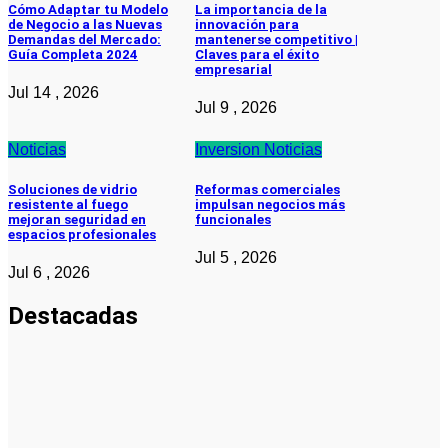
Cómo Adaptar tu Modelo
La importancia de la
de Negocio a las Nuevas
innovación para
Demandas del Mercado:
mantenerse competitivo |
Guía Completa 2024
Claves para el éxito
empresarial
Jul 14 , 2026
Jul 9 , 2026
Noticias
Inversion
Noticias
Soluciones de vidrio
Reformas comerciales
resistente al fuego
impulsan negocios más
mejoran seguridad en
funcionales
espacios profesionales
Jul 5 , 2026
Jul 6 , 2026
Destacadas
Emprendedores
Cuánto
cuesta
iniciar y