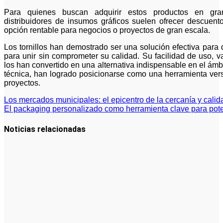
Para quienes buscan adquirir estos productos en gra
distribuidores de insumos gráficos suelen ofrecer descuento
opción rentable para negocios o proyectos de gran escala.
Los tornillos han demostrado ser una solución efectiva para
para unir sin comprometer su calidad. Su facilidad de uso, v
los han convertido en una alternativa indispensable en el ámbi
técnica, han logrado posicionarse como una herramienta versá
proyectos.
Navegación
Los mercados municipales: el epicentro de la cercanía y calida
El packaging personalizado como herramienta clave para pot
de
entradas
Noticias relacionadas
Cuánto
cuesta
iniciar y
cómo elegir
el mejor
nicho para
emprender