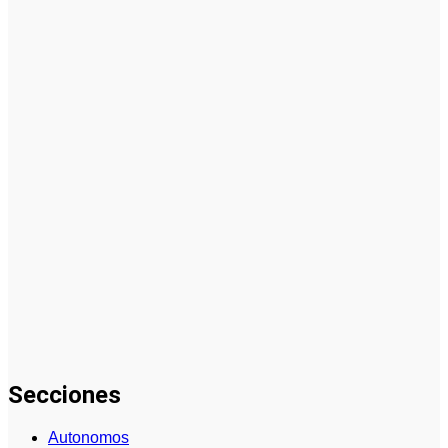
Cómo hacer
un plan de
acción para
elegir el
mejor nicho
para
emprender:
guía paso a
paso
Cómo
empezar
desde cero:
cómo elegir
el mejor
nicho para
emprender
(guía
práctica)
Secciones
Autonomos