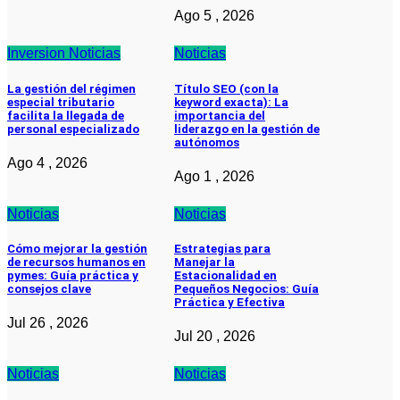
Ago 5 , 2026
Inversion
Noticias
Noticias
La gestión del régimen
Título SEO (con la
especial tributario
keyword exacta): La
facilita la llegada de
importancia del
personal especializado
liderazgo en la gestión de
autónomos
Ago 4 , 2026
Ago 1 , 2026
Noticias
Noticias
Cómo mejorar la gestión
Estrategias para
de recursos humanos en
Manejar la
pymes: Guía práctica y
Estacionalidad en
consejos clave
Pequeños Negocios: Guía
Práctica y Efectiva
Jul 26 , 2026
Jul 20 , 2026
Noticias
Noticias