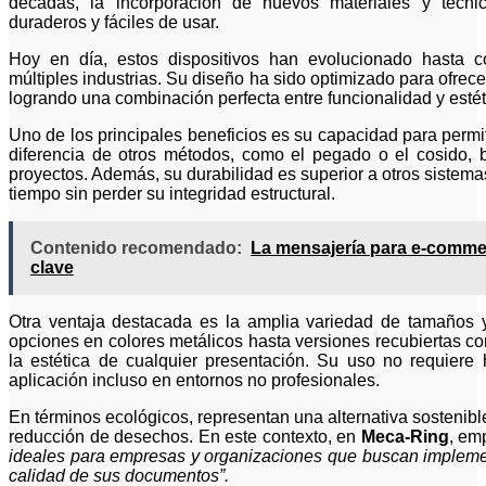
décadas, la incorporación de nuevos materiales y técnica
duraderos y fáciles de usar.
Hoy en día, estos dispositivos han evolucionado hasta c
múltiples industrias. Su diseño ha sido optimizado para ofrece
logrando una combinación perfecta entre funcionalidad y estét
Uno de los principales beneficios es su capacidad para permiti
diferencia de otros métodos, como el pegado o el cosido, br
proyectos. Además, su durabilidad es superior a otros sistemas
tiempo sin perder su integridad estructural.
Contenido recomendado:
La mensajería para e-commerc
clave
Otra ventaja destacada es la amplia variedad de tamaños
opciones en colores metálicos hasta versiones recubiertas co
la estética de cualquier presentación. Su uso no requiere h
aplicación incluso en entornos no profesionales.
En términos ecológicos, representan una alternativa sostenible a
reducción de desechos. En este contexto, en
Meca-Ring
, em
ideales para empresas y organizaciones que buscan implemen
calidad de sus documentos”.