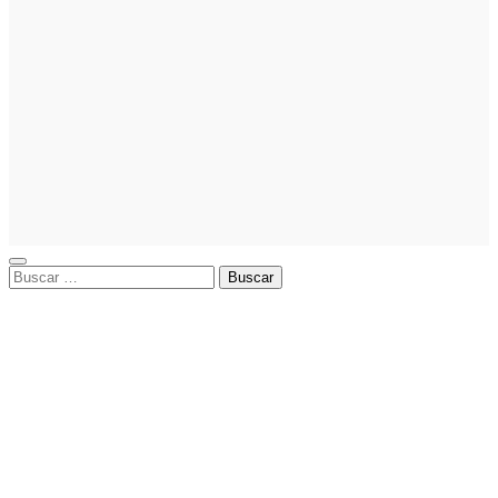
Cómo hacer
un plan de
acción para
elegir el
mejor nicho
para
emprender:
guía paso a
paso
Buscar: