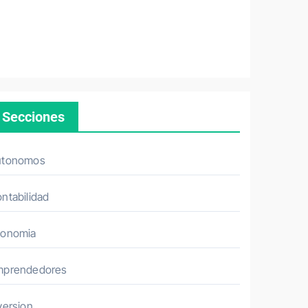
Secciones
utonomos
ntabilidad
conomia
mprendedores
version