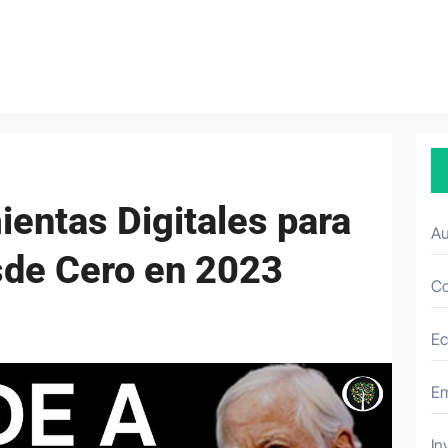
entas Digitales para
A
de Cero en 2023
Co
E
E
In