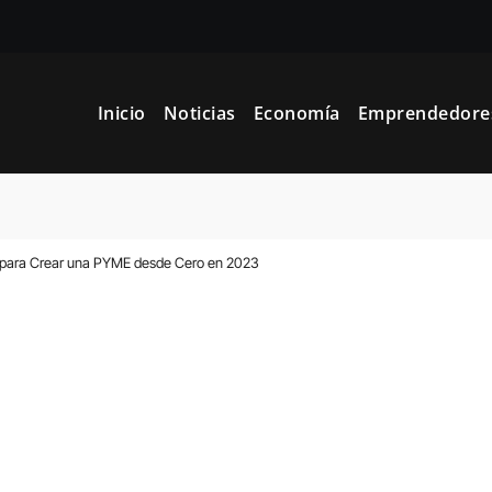
a a la planificación financiera fortalece el crecimiento empresaria
Inicio
Noticias
Economía
Emprendedore
 para elegir el mejor nicho para emprender: guía paso a paso
l tributario facilita la llegada de personal especializado
tarias exitosas: guía práctica de cómo hacer publicidad en Face
s para Crear una PYME desde Cero en 2023
mo elegir el mejor nicho para emprender (guía práctica)
xacta): La importancia del liderazgo en la gestión de autónomos
l mejor nicho para emprender: errores y riesgos
 elegir el mejor nicho para emprender