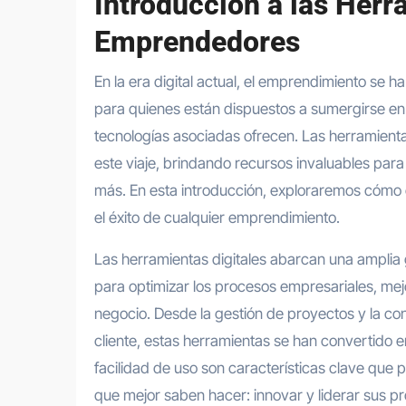
Introducción a las Herr
Emprendedores
Inversion
Noticias
En la era digital actual, el emprendimiento se ha transformado, ofreciendo oportunidades únicas
La gestión del régimen especial
para quienes están dispuestos a sumergirse en e
tributario facilita la llegada de
tecnologías asociadas ofrecen. Las herramient
personal especializado
este viaje, brindando recursos invaluables para
más. En esta introducción, exploraremos cómo 
Ago 4, 2026
el éxito de cualquier emprendimiento.
Las herramientas digitales abarcan una amplia
para optimizar los procesos empresariales, mejo
negocio. Desde la gestión de proyectos y la conta
cliente, estas herramientas se han convertido e
facilidad de uso son características clave que
que mejor saben hacer: innovar y liderar sus pro