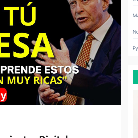
Ma
No
P