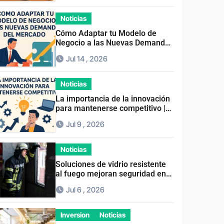
Noticias
Cómo Adaptar tu Modelo de
Negocio a las Nuevas Demandas
del Mercado: Guía Completa
Jul 14 , 2026
2024
Noticias
La importancia de la innovación
para mantenerse competitivo |
Claves para el éxito empresarial
Jul 9 , 2026
Noticias
Soluciones de vidrio resistente
al fuego mejoran seguridad en
espacios profesionales
Jul 6 , 2026
Inversion
Noticias