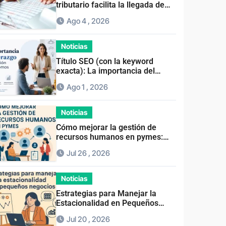
tributario facilita la llegada de
personal especializado
Ago 4 , 2026
Noticias
Título SEO (con la keyword
exacta): La importancia del
liderazgo en la gestión de
Ago 1 , 2026
autónomos
Noticias
Cómo mejorar la gestión de
recursos humanos en pymes:
Guía práctica y consejos clave
Jul 26 , 2026
Noticias
Estrategias para Manejar la
Estacionalidad en Pequeños
Negocios: Guía Práctica y
Jul 20 , 2026
Efectiva