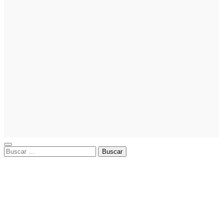
Inversion
Noticias
La gestión
del régimen
especial
tributario
facilita la
llegada de
personal
especializado
Buscar: