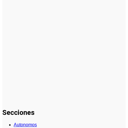
Cómo
empezar
desde cero:
cómo elegir
el mejor
nicho para
emprender
(guía
práctica)
Desventajas
de cómo
elegir el
mejor nicho
para
emprender:
errores y
riesgos
Secciones
Autonomos