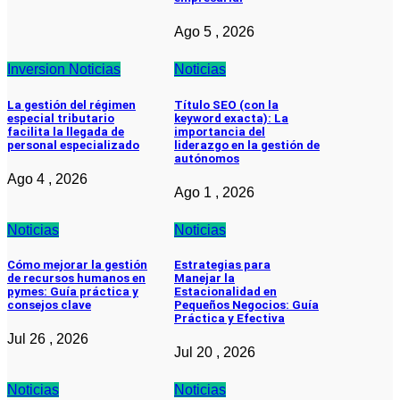
Ago 5 , 2026
Inversion
Noticias
Noticias
La gestión del régimen
Título SEO (con la
especial tributario
keyword exacta): La
facilita la llegada de
importancia del
personal especializado
liderazgo en la gestión de
autónomos
Ago 4 , 2026
Ago 1 , 2026
Noticias
Noticias
Cómo mejorar la gestión
Estrategias para
de recursos humanos en
Manejar la
pymes: Guía práctica y
Estacionalidad en
consejos clave
Pequeños Negocios: Guía
Práctica y Efectiva
Jul 26 , 2026
Jul 20 , 2026
Noticias
Noticias