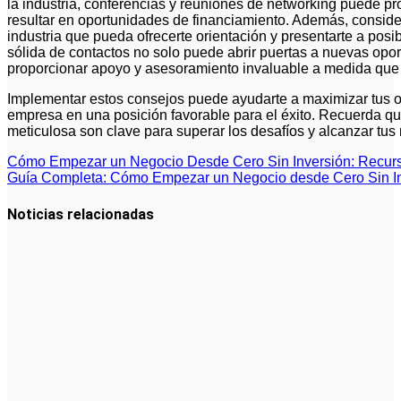
la industria, conferencias y reuniones de networking puede p
resultar en oportunidades de financiamiento. Además, consider
industria que pueda ofrecerte orientación y presentarte a posi
sólida de contactos no solo puede abrir puertas a nuevas opo
proporcionar apoyo y asesoramiento invaluable a medida que 
Implementar estos consejos puede ayudarte a maximizar tus o
empresa en una posición favorable para el éxito. Recuerda qu
meticulosa son clave para superar los desafíos y alcanzar tus
Navegación
Cómo Empezar un Negocio Desde Cero Sin Inversión: Recur
Guía Completa: Cómo Empezar un Negocio desde Cero Sin I
de
entradas
Noticias relacionadas
Cómo hacer
un plan de
acción para
elegir el
mejor nicho
para
emprender:
guía paso a
paso