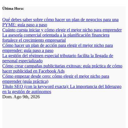
Saltar
Última Hora:
al
contenido
Qué debes saber sobre cómo hacer un plan de negocios para una
PYME: guía paso a paso
Cuánto cuesta iniciar y cómo elegir el mejor nicho para emprender
La asesoría comercial orientada a la planificación financiera
fortalece el crecimiento empresarial
Cómo hacer un plan de acción para elegir el mejor nicho para
emprender: guía paso a paso
La gestión del régimen especial tributario facilita la llegada de
personal especializado
Cómo crear campañas publicitarias exitosas: guía práctica de cómo
hacer publicidad en Facebook Ads
Cómo empezar desde cero: cómo elegir el mejor nicho para
emprender (guía práctica)
Título SEO (con la keyword exacta): La importancia del liderazgo
en la gestión de autónomos
Dom. Ago 9th, 2026