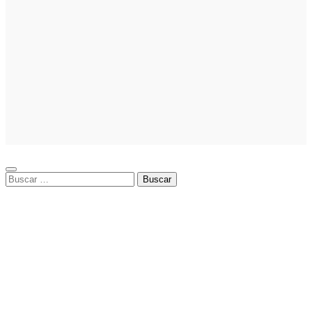
Noticias
La asesoría
comercial
orientada a la
planificación
financiera
fortalece el
crecimiento
empresarial
Buscar: