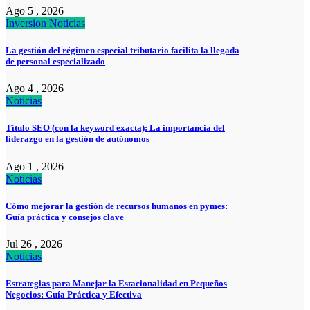
Ago 5 , 2026
Inversion
Noticias
La gestión del régimen especial tributario facilita la llegada
de personal especializado
Ago 4 , 2026
Noticias
Título SEO (con la keyword exacta): La importancia del
liderazgo en la gestión de autónomos
Ago 1 , 2026
Noticias
Cómo mejorar la gestión de recursos humanos en pymes:
Guía práctica y consejos clave
Jul 26 , 2026
Noticias
Estrategias para Manejar la Estacionalidad en Pequeños
Negocios: Guía Práctica y Efectiva