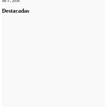
Jul 5 , 2026
Destacadas
Pymes
Qué debes
saber sobre
cómo hacer un
plan de
negocios para
una PYME:
guía paso a
paso
Emprendedores
Cuánto cuesta
iniciar y cómo
elegir el mejor
nicho para
emprender
Noticias