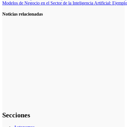
Modelos de Negocio en el Sector de la Inteligencia Artificial: Ejemp
de
entradas
Noticias relacionadas
La gestión del
régimen
especial
tributario
facilita la
llegada de
personal
especializado
Inversiones en
fondos
indexados:
Una opción
simple y
rentable para
particulares
Secciones