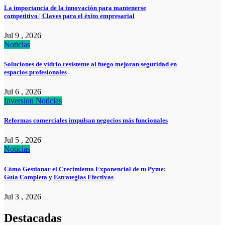
La importancia de la innovación para mantenerse
competitivo | Claves para el éxito empresarial
Jul 9 , 2026
Noticias
Soluciones de vidrio resistente al fuego mejoran seguridad en
espacios profesionales
Jul 6 , 2026
Inversion
Noticias
Reformas comerciales impulsan negocios más funcionales
Jul 5 , 2026
Noticias
Cómo Gestionar el Crecimiento Exponencial de tu Pyme:
Guía Completa y Estrategias Efectivas
Jul 3 , 2026
Destacadas