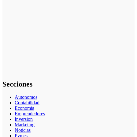
tributario
facilita la
llegada de
personal
especializado
Inversiones en
fondos
indexados:
Una opción
simple y
rentable para
particulares
Secciones
Autonomos
Contabilidad
Economia
Emprendedores
Inversion
Marketing
Noticias
Pymes