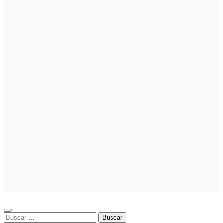
Noticias
La gestión del
régimen
especial
tributario
facilita la
llegada de
personal
especializado
Marketing
Cómo crear
campañas
publicitarias
exitosas: guía
práctica de
cómo hacer
publicidad en
Facebook Ads
Buscar: