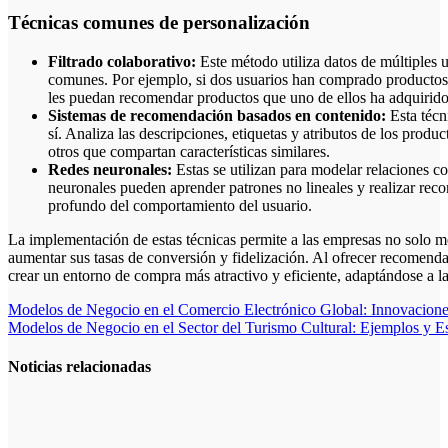
Técnicas comunes de personalización
Filtrado colaborativo:
Este método utiliza datos de múltiples u
comunes. Por ejemplo, si dos usuarios han comprado productos 
les puedan recomendar productos que uno de ellos ha adquirido 
Sistemas de recomendación basados en contenido:
Esta técni
sí. Analiza las descripciones, etiquetas y atributos de los produ
otros que compartan características similares.
Redes neuronales:
Estas se utilizan para modelar relaciones 
neuronales pueden aprender patrones no lineales y realizar rec
profundo del comportamiento del usuario.
La implementación de estas técnicas permite a las empresas no solo mej
aumentar sus tasas de conversión y fidelización. Al ofrecer recomenda
crear un entorno de compra más atractivo y eficiente, adaptándose a la
Navegación
Modelos de Negocio en el Comercio Electrónico Global: Innovacione
Modelos de Negocio en el Sector del Turismo Cultural: Ejemplos y Es
de
entradas
Noticias relacionadas
La gestión del
régimen
especial