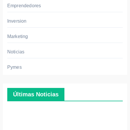
able
Emprendedores
para
parti
Inversion
cula
res
Marketing
Noticias
Pymes
Últimas Noticias