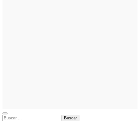
financiera
fortalece el
crecimiento
empresarial
Emprendedores
Cómo hacer
un plan de
acción para
elegir el
mejor nicho
para
emprender:
guía paso a
paso
Buscar: