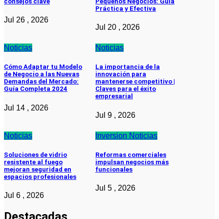
consejos clave
Pequeños Negocios: Guía
Práctica y Efectiva
Jul 26 , 2026
Jul 20 , 2026
Noticias
Noticias
Cómo Adaptar tu Modelo
La importancia de la
de Negocio a las Nuevas
innovación para
Demandas del Mercado:
mantenerse competitivo |
Guía Completa 2024
Claves para el éxito
empresarial
Jul 14 , 2026
Jul 9 , 2026
Noticias
Inversion
Noticias
Soluciones de vidrio
Reformas comerciales
resistente al fuego
impulsan negocios más
mejoran seguridad en
funcionales
espacios profesionales
Jul 5 , 2026
Jul 6 , 2026
Destacadas