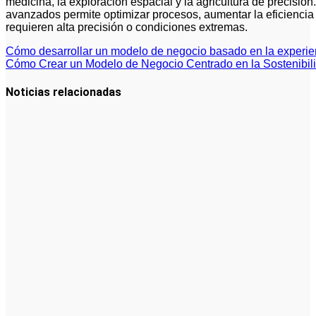
medicina, la exploración espacial y la agricultura de precisión
avanzados permite optimizar procesos, aumentar la eficiencia 
requieren alta precisión o condiciones extremas.
Navegación
Cómo desarrollar un modelo de negocio basado en la experien
Cómo Crear un Modelo de Negocio Centrado en la Sostenibili
de
entradas
Noticias relacionadas
La gestión
del régimen
especial
tributario
facilita la
llegada de
personal
especializado
Inversiones
en fondos
indexados:
Una opción
simple y
rentable