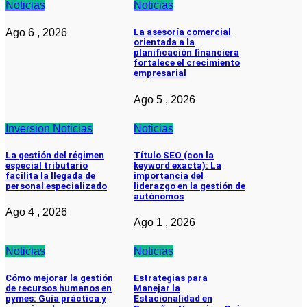
Noticias
Noticias
Ago 6 , 2026
La asesoría comercial
orientada a la
planificación financiera
fortalece el crecimiento
empresarial
Ago 5 , 2026
Inversion
Noticias
Noticias
La gestión del régimen
Título SEO (con la
especial tributario
keyword exacta): La
facilita la llegada de
importancia del
personal especializado
liderazgo en la gestión de
autónomos
Ago 4 , 2026
Ago 1 , 2026
Noticias
Noticias
Cómo mejorar la gestión
Estrategias para
de recursos humanos en
Manejar la
pymes: Guía práctica y
Estacionalidad en