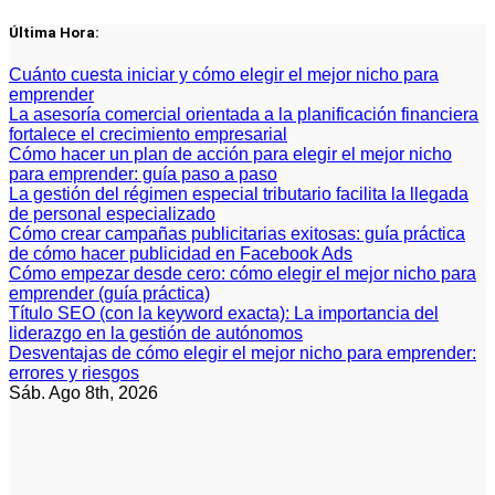
Saltar
Última Hora:
al
contenido
Cuánto cuesta iniciar y cómo elegir el mejor nicho para
emprender
La asesoría comercial orientada a la planificación financiera
fortalece el crecimiento empresarial
Cómo hacer un plan de acción para elegir el mejor nicho
para emprender: guía paso a paso
La gestión del régimen especial tributario facilita la llegada
de personal especializado
Cómo crear campañas publicitarias exitosas: guía práctica
de cómo hacer publicidad en Facebook Ads
Cómo empezar desde cero: cómo elegir el mejor nicho para
emprender (guía práctica)
Título SEO (con la keyword exacta): La importancia del
liderazgo en la gestión de autónomos
Desventajas de cómo elegir el mejor nicho para emprender:
errores y riesgos
Sáb. Ago 8th, 2026