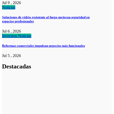
Jul 9 , 2026
Noticias
Soluciones de vidrio resistente al fuego mejoran seguridad en
espacios profesionales
Jul 6 , 2026
Inversion
Noticias
Reformas comerciales impulsan negocios más funcionales
Jul 5 , 2026
Destacadas
Pymes
Qué debes
saber sobre
cómo hacer un
plan de
negocios para
una PYME: