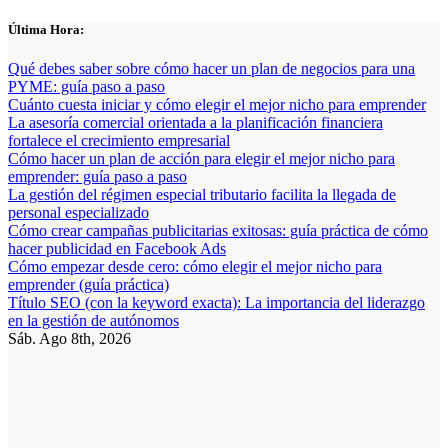
Saltar
Última Hora:
al
contenido
Qué debes saber sobre cómo hacer un plan de negocios para una
PYME: guía paso a paso
Cuánto cuesta iniciar y cómo elegir el mejor nicho para emprender
La asesoría comercial orientada a la planificación financiera
fortalece el crecimiento empresarial
Cómo hacer un plan de acción para elegir el mejor nicho para
emprender: guía paso a paso
La gestión del régimen especial tributario facilita la llegada de
personal especializado
Cómo crear campañas publicitarias exitosas: guía práctica de cómo
hacer publicidad en Facebook Ads
Cómo empezar desde cero: cómo elegir el mejor nicho para
emprender (guía práctica)
Título SEO (con la keyword exacta): La importancia del liderazgo
en la gestión de autónomos
Sáb. Ago 8th, 2026