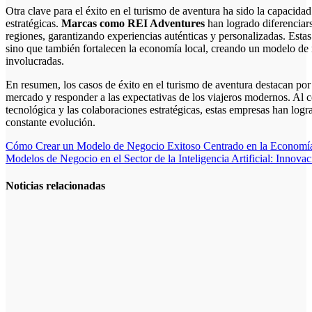
Otra clave para el éxito en el turismo de aventura ha sido la capacida
estratégicas.
Marcas como REI Adventures
han logrado diferenciars
regiones, garantizando experiencias auténticas y personalizadas. Estas 
sino que también fortalecen la economía local, creando un modelo de n
involucradas.
En resumen, los casos de éxito en el turismo de aventura destacan por
mercado y responder a las expectativas de los viajeros modernos. Al ce
tecnológica y las colaboraciones estratégicas, estas empresas han log
constante evolución.
Navegación
Cómo Crear un Modelo de Negocio Exitoso Centrado en la Economía 
Modelos de Negocio en el Sector de la Inteligencia Artificial: Innovac
de
entradas
Noticias relacionadas
La gestión del
régimen
especial
tributario
facilita la
llegada de
personal
especializado