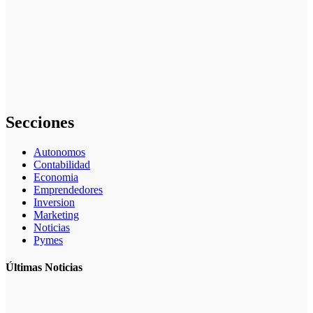
Inversiones en
fondos
indexados:
Una opción
simple y
rentable para
particulares
Secciones
Autonomos
Contabilidad
Economia
Emprendedores
Inversion
Marketing
Noticias
Pymes
Últimas Noticias