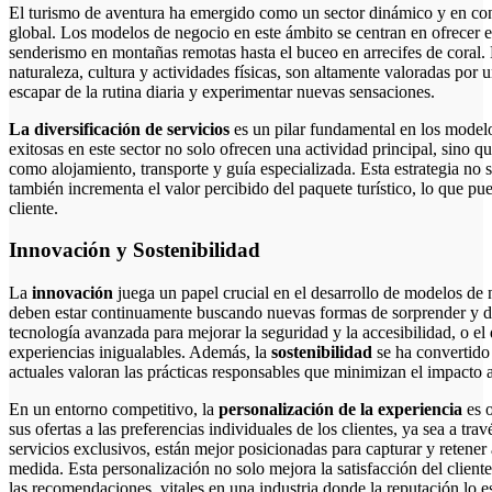
El turismo de aventura ha emergido como un sector dinámico y en constante evolución dentro de la industria turística
global. Los modelos de negocio en este ámbito se centran en ofrecer 
senderismo en montañas remotas hasta el buceo en arrecifes de coral.
naturaleza, cultura y actividades físicas, son altamente valoradas po
escapar de la rutina diaria y experimentar nuevas sensaciones.
La diversificación de servicios
es un pilar fundamental en los model
exitosas en este sector no solo ofrecen una actividad principal, sino
como alojamiento, transporte y guía especializada. Esta estrategia no s
también incrementa el valor percibido del paquete turístico, lo que pu
cliente.
Innovación y Sostenibilidad
La
innovación
juega un papel crucial en el desarrollo de modelos de
deben estar continuamente buscando nuevas formas de sorprender y dele
tecnología avanzada para mejorar la seguridad y la accesibilidad, o el
experiencias inigualables. Además, la
sostenibilidad
se ha convertido
actuales valoran las prácticas responsables que minimizan el impacto 
En un entorno competitivo, la
personalización de la experiencia
es o
sus ofertas a las preferencias individuales de los clientes, ya sea a trav
servicios exclusivos, están mejor posicionadas para capturar y retener
medida. Esta personalización no solo mejora la satisfacción del client
las recomendaciones, vitales en una industria donde la reputación lo e