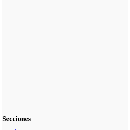
Cómo
Optimizar
Anuncios en
Medios
Offline: Guía
para Usar
Vallas
Publicitarias
en Estrategias
de Marketing
Cómo se
gestionan los
datos en cómo
aplicar
inteligencia
artificial en
marketing:
guía completa
Secciones