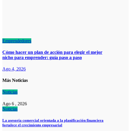
Emprendedores
Cómo hacer un plan de acción para elegir el mejor
nicho para emprender: guía paso a paso
Ago 4, 2026
Más Noticias
Noticias
Ago 6 , 2026
Noticias
La asesoría comercial orientada a la planificación financiera
fortalece el crecimiento empresarial