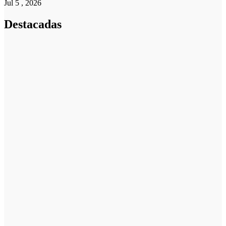
Jul 5 , 2026
Destacadas
Pymes
Qué debes
saber sobre
cómo hacer un
plan de
negocios para
una PYME:
guía paso a
paso
Emprendedores
Cuánto cuesta
iniciar y cómo
elegir el mejor
nicho para
emprender
Noticias