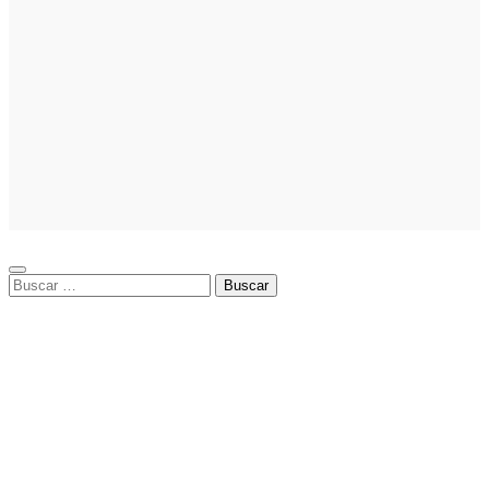
Noticias
La asesoría
comercial
orientada a la
planificación
financiera
fortalece el
crecimiento
empresarial
Buscar: