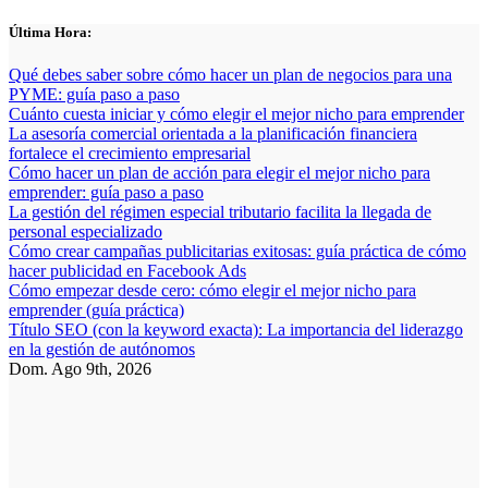
Saltar
Última Hora:
al
contenido
Qué debes saber sobre cómo hacer un plan de negocios para una
PYME: guía paso a paso
Cuánto cuesta iniciar y cómo elegir el mejor nicho para emprender
La asesoría comercial orientada a la planificación financiera
fortalece el crecimiento empresarial
Cómo hacer un plan de acción para elegir el mejor nicho para
emprender: guía paso a paso
La gestión del régimen especial tributario facilita la llegada de
personal especializado
Cómo crear campañas publicitarias exitosas: guía práctica de cómo
hacer publicidad en Facebook Ads
Cómo empezar desde cero: cómo elegir el mejor nicho para
emprender (guía práctica)
Título SEO (con la keyword exacta): La importancia del liderazgo
en la gestión de autónomos
Dom. Ago 9th, 2026