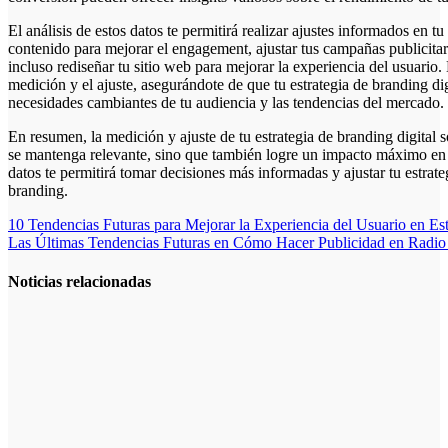
El análisis de estos datos te permitirá realizar ajustes informados en tu
contenido para mejorar el engagement, ajustar tus campañas publicitar
incluso rediseñar tu sitio web para mejorar la experiencia del usuario.
medición y el ajuste, asegurándote de que tu estrategia de branding di
necesidades cambiantes de tu audiencia y las tendencias del mercado.
En resumen, la medición y ajuste de tu estrategia de branding digital
se mantenga relevante, sino que también logre un impacto máximo en
datos te permitirá tomar decisiones más informadas y ajustar tu estrate
branding.
Navegación
10 Tendencias Futuras para Mejorar la Experiencia del Usuario en Est
Las Últimas Tendencias Futuras en Cómo Hacer Publicidad en Radio 
de
entradas
Noticias relacionadas
Cómo crear
campañas
publicitarias
exitosas: guía
práctica de
cómo hacer
publicidad en
Facebook Ads