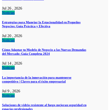
Jul 26 , 2026
Noticias
Estrategias para Manejar la Estacionalidad en Pequeños
Negocios: Guía Práctica y Efectiva
Jul 20 , 2026
Noticias
Cómo Adaptar tu Modelo de Negocio a las Nuevas Demandas
del Mercado: Guía Completa 2024
Jul 14 , 2026
Noticias
La importancia de la innovación para mantenerse
competitivo | Claves para el éxito empresarial
Jul 9 , 2026
Noticias
Soluciones de vidrio resistente al fuego mejoran seguridad en
espacios profesionales