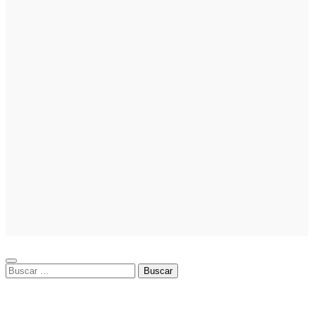
Cuánto cuesta
iniciar y cómo
elegir el mejor
nicho para
emprender
Noticias
Noticias
La asesoría
comercial
orientada a la
planificación
financiera
fortalece el
crecimiento
empresarial
Buscar: