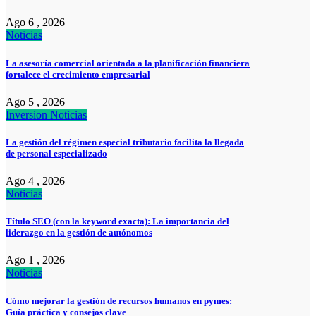
Ago 6 , 2026
Noticias
La asesoría comercial orientada a la planificación financiera
fortalece el crecimiento empresarial
Ago 5 , 2026
Inversion
Noticias
La gestión del régimen especial tributario facilita la llegada
de personal especializado
Ago 4 , 2026
Noticias
Título SEO (con la keyword exacta): La importancia del
liderazgo en la gestión de autónomos
Ago 1 , 2026
Noticias
Cómo mejorar la gestión de recursos humanos en pymes:
Guía práctica y consejos clave