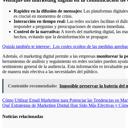
Rapidez en la difusión de mensajes:
Las plataformas digitale
es crucial en momentos de crisis.
Interacción en tiempo real:
Las redes sociales facilitan el diá
responder a preguntas y preocupaciones de manera inmediata.
Control de la narrativa:
A través del marketing digital, las ma
hechos, evitando que la desinformación se propague.
Quizás también te interese:
Los costes ocultos de las medidas aproba
Además, el marketing digital permite a las empresas
monitorear la p
herramientas de análisis y seguimiento en redes sociales pueden ayudar
sentimiento general de la audiencia. Esta información es invaluable pa
de manera más efectiva a las necesidades del público.
Contenido recomendado:
Imposible preservar la batería del
Navegación
Cómo Utilizar Email Marketing para Potenciar las Tendencias en Mar
Qué Estrategias de Marketing Digital Han Sido Más Efectivas y Có
de
entradas
Noticias relacionadas
Cómo crear