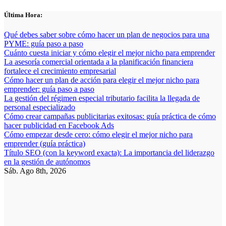
Saltar
Última Hora:
al
contenido
Qué debes saber sobre cómo hacer un plan de negocios para una
PYME: guía paso a paso
Cuánto cuesta iniciar y cómo elegir el mejor nicho para emprender
La asesoría comercial orientada a la planificación financiera
fortalece el crecimiento empresarial
Cómo hacer un plan de acción para elegir el mejor nicho para
emprender: guía paso a paso
La gestión del régimen especial tributario facilita la llegada de
personal especializado
Cómo crear campañas publicitarias exitosas: guía práctica de cómo
hacer publicidad en Facebook Ads
Cómo empezar desde cero: cómo elegir el mejor nicho para
emprender (guía práctica)
Título SEO (con la keyword exacta): La importancia del liderazgo
en la gestión de autónomos
Sáb. Ago 8th, 2026