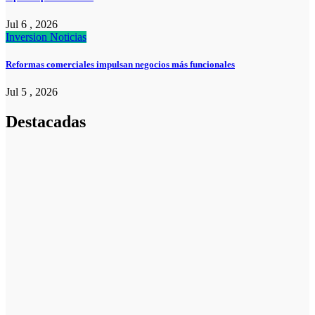
Jul 6 , 2026
Inversion
Noticias
Reformas comerciales impulsan negocios más funcionales
Jul 5 , 2026
Destacadas
Pymes
Qué debes
saber sobre
cómo hacer un
plan de
negocios para
una PYME:
guía paso a
paso
Emprendedores