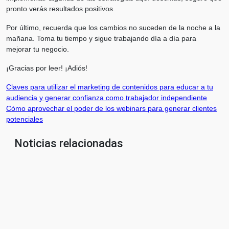
pronto verás resultados positivos.
Por último, recuerda que los cambios no suceden de la noche a la
mañana. Toma tu tiempo y sigue trabajando día a día para
mejorar tu negocio.
¡Gracias por leer! ¡Adiós!
Navegación
Claves para utilizar el marketing de contenidos para educar a tu
audiencia y generar confianza como trabajador independiente
de
Cómo aprovechar el poder de los webinars para generar clientes
entradas
potenciales
Noticias relacionadas
Cómo
crear
campañas
publicitarias
exitosas: