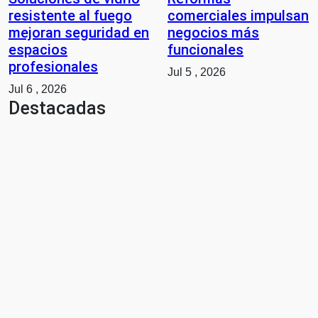
resistente al fuego
comerciales impulsan
mejoran seguridad en
negocios más
espacios
funcionales
profesionales
Jul 5 , 2026
Jul 6 , 2026
Destacadas
Emprendedores
Cuánto
cuesta
iniciar y
cómo
elegir el
mejor
nicho
para
emprender