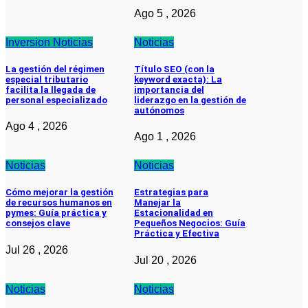
Ago 5 , 2026
Inversion
Noticias
Noticias
La gestión del régimen
Título SEO (con la
especial tributario
keyword exacta): La
facilita la llegada de
importancia del
personal especializado
liderazgo en la gestión de
autónomos
Ago 4 , 2026
Ago 1 , 2026
Noticias
Noticias
Cómo mejorar la gestión
Estrategias para
de recursos humanos en
Manejar la
pymes: Guía práctica y
Estacionalidad en
consejos clave
Pequeños Negocios: Guía
Práctica y Efectiva
Jul 26 , 2026
Jul 20 , 2026
Noticias
Noticias