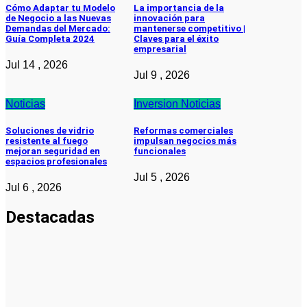
Cómo Adaptar tu Modelo
La importancia de la
de Negocio a las Nuevas
innovación para
Demandas del Mercado:
mantenerse competitivo |
Guía Completa 2024
Claves para el éxito
empresarial
Jul 14 , 2026
Jul 9 , 2026
Noticias
Inversion
Noticias
Soluciones de vidrio
Reformas comerciales
resistente al fuego
impulsan negocios más
mejoran seguridad en
funcionales
espacios profesionales
Jul 5 , 2026
Jul 6 , 2026
Destacadas
Pymes
Qué debes
saber sobre
cómo hacer