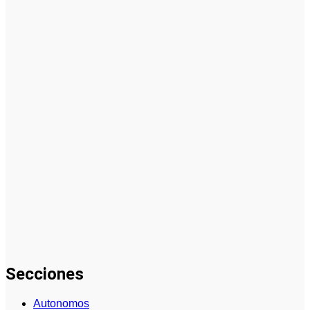
Anuncios en
Medios
Offline: Guía
para Usar
Vallas
Publicitarias
en
Estrategias
de Marketing
Cómo se
gestionan
los datos en
cómo aplicar
inteligencia
artificial en
marketing:
guía
completa
Secciones
Autonomos