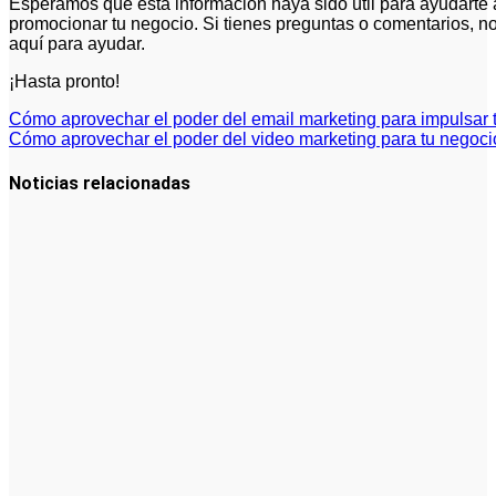
Esperamos que esta información haya sido útil para ayudarte 
promocionar tu negocio. Si tienes preguntas o comentarios, n
aquí para ayudar.
¡Hasta pronto!
Navegación
Cómo aprovechar el poder del email marketing para impulsar 
Cómo aprovechar el poder del video marketing para tu negoci
de
entradas
Noticias relacionadas
Cómo crear
campañas
publicitarias
exitosas:
guía práctica
de cómo
hacer
publicidad en
Facebook
Ads
Cómo
Optimizar