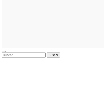
La asesoría
comercial
orientada a
la
planificación
financiera
fortalece el
crecimiento
empresarial
Buscar: