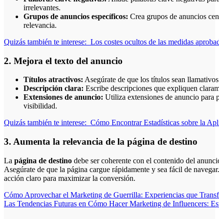
irrelevantes.
Grupos de anuncios específicos:
Crea grupos de anuncios cent
relevancia.
Quizás también te interese:
Los costes ocultos de las medidas aproba
2. Mejora el texto del anuncio
Títulos atractivos:
Asegúrate de que los títulos sean llamativos
Descripción clara:
Escribe descripciones que expliquen clarame
Extensiones de anuncio:
Utiliza extensiones de anuncio para 
visibilidad.
Quizás también te interese:
Cómo Encontrar Estadísticas sobre la Apli
3. Aumenta la relevancia de la página de destino
La
página de destino
debe ser coherente con el contenido del anuncio
Asegúrate de que la página cargue rápidamente y sea fácil de navegar.
acción claro para maximizar la conversión.
Navegación
Cómo Aprovechar el Marketing de Guerrilla: Experiencias que Transfo
Las Tendencias Futuras en Cómo Hacer Marketing de Influencers: Est
de