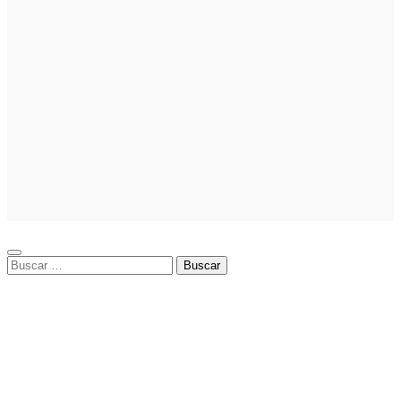
personal
especializado
Marketing
Cómo crear
campañas
publicitarias
exitosas: guía
práctica de
cómo hacer
publicidad en
Facebook Ads
Buscar: