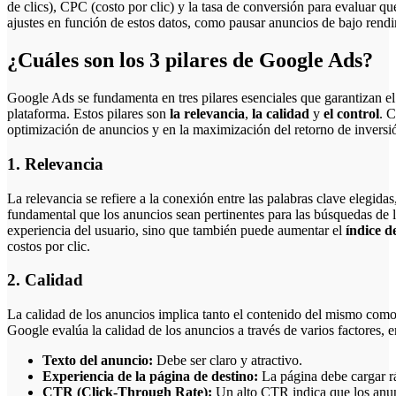
de clics), CPC (costo por clic) y la tasa de conversión para evaluar q
ajustes en función de estos datos, como pausar anuncios de bajo rendi
¿Cuáles son los 3 pilares de Google Ads?
Google Ads se fundamenta en tres pilares esenciales que garantizan el 
plataforma. Estos pilares son
la relevancia
,
la calidad
y
el control
. C
optimización de anuncios y en la maximización del retorno de inversi
1. Relevancia
La relevancia se refiere a la conexión entre las palabras clave elegida
fundamental que los anuncios sean pertinentes para las búsquedas de l
experiencia del usuario, sino que también puede aumentar el
índice d
costos por clic.
2. Calidad
La calidad de los anuncios implica tanto el contenido del mismo como 
Google evalúa la calidad de los anuncios a través de varios factores, en
Texto del anuncio:
Debe ser claro y atractivo.
Experiencia de la página de destino:
La página debe cargar rá
CTR (Click-Through Rate):
Un alto CTR indica que los anun