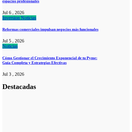
espacios profesionales
Jul 6 , 2026
Inversion
Noticias
Reformas comerciales impulsan negocios más funcionales
Jul 5 , 2026
Noticias
Cómo Gestionar el Crecimiento Exponencial de tu Pyme:
Guía Completa y Estrategias Efectivas
Jul 3 , 2026
Destacadas
Noticias
La asesoría
comercial
orientada a la
planificación
financiera