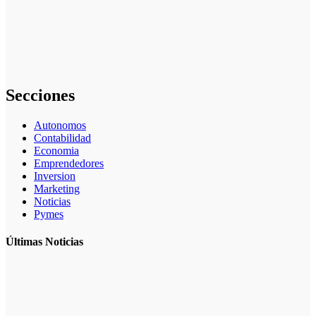
datos en cómo
aplicar
inteligencia
artificial en
marketing:
guía completa
Secciones
Autonomos
Contabilidad
Economia
Emprendedores
Inversion
Marketing
Noticias
Pymes
Últimas Noticias