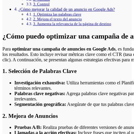
3. Control
¿Cómo mejorar la calidad de un anuncio en Google Ads?
1. Optimiza las palabras clave
2. Mejora el texto del anuncio
3. Aumenta la relevancia de la página de destino
¿Cómo puedo optimizar una campaña de a
Para
optimizar una campaña de anuncios en Google Ads
, es fund
los resultados. Esto incluye revisar métricas clave como el CTR (tasa 
clic). A continuación, se presentan algunas estrategias efectivas para 
1. Selección de Palabras Clave
Investigación exhaustiva:
Utiliza herramientas como el Planifi
términos relevantes.
Palabras clave negativas:
Agrega palabras clave negativas par
irrelevantes.
Segmentación geográfica:
Asegúrate de que tus palabras clave 
2. Mejora de Anuncios
Pruebas A/B:
Realiza pruebas de diferentes versiones de anunci
Llamadas a la acción efectivas:
Incluye frases que inciten al 