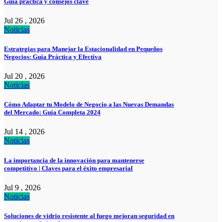
Guía práctica y consejos clave
Jul 26 , 2026
Noticias
Estrategias para Manejar la Estacionalidad en Pequeños
Negocios: Guía Práctica y Efectiva
Jul 20 , 2026
Noticias
Cómo Adaptar tu Modelo de Negocio a las Nuevas Demandas
del Mercado: Guía Completa 2024
Jul 14 , 2026
Noticias
La importancia de la innovación para mantenerse
competitivo | Claves para el éxito empresarial
Jul 9 , 2026
Noticias
Soluciones de vidrio resistente al fuego mejoran seguridad en