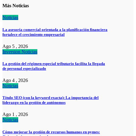
Más Noticias
Noticias
La asesoría comercial orientada a la planificación financiera
fortalece el crecimiento empresarial
Ago 5 , 2026
Inversion
Noticias
La gestión del régimen especial tributario facilita la llegada
de personal especializado
Ago 4 , 2026
Noticias
Título SEO (con la keyword exacta): La importancia del
liderazgo en la gestión de autónomos
Ago 1 , 2026
Noticias
Cómo mejorar la gestión de recursos humanos en pymes: