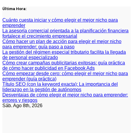
Saltar
Última Hora:
al
contenido
Cuánto cuesta iniciar y cómo elegir el mejor nicho para
emprender
La asesoría comercial orientada a la planificación financiera
fortalece el crecimiento empresarial
Cómo hacer un plan de acción para elegir el mejor nicho
para emprender: guía paso a paso
La gestión del régimen especial tributario facilita la llegada
de personal especializado
Cómo crear campañas publicitarias exitosas: guía práctica
de cómo hacer publicidad en Facebook Ads
Cómo empezar desde cero: cómo elegir el mejor nicho para
emprender (guía práctica)
Título SEO (con la keyword exacta): La importancia del
liderazgo en la gestión de autónomos
Desventajas de cómo elegir el mejor nicho para emprender:
errores y riesgos
Sáb. Ago 8th, 2026