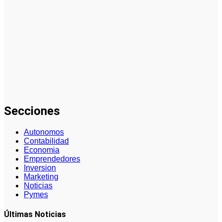
Cómo se
gestionan
los datos en
cómo aplicar
inteligencia
artificial en
marketing:
guía
completa
Secciones
Autonomos
Contabilidad
Economia
Emprendedores
Inversion
Marketing
Noticias
Pymes
Últimas Noticias