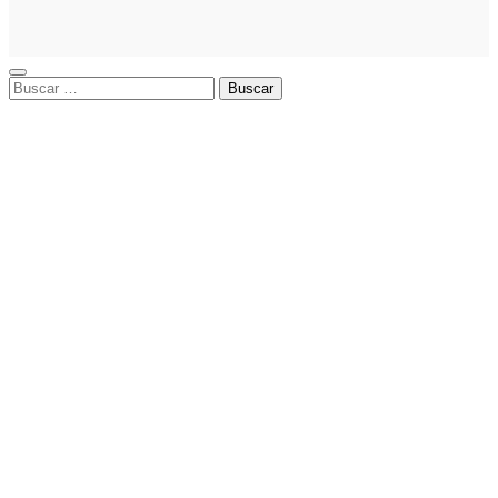
guía paso a
paso
Buscar: