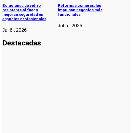
Soluciones de vidrio
Reformas comerciales
resistente al fuego
impulsan negocios más
mejoran seguridad en
funcionales
espacios profesionales
Jul 5 , 2026
Jul 6 , 2026
Destacadas
Emprendedores
Cuánto
cuesta
iniciar y
cómo elegir
el mejor
nicho para
emprender
Noticias