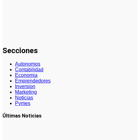
del régimen
especial
tributario
facilita la
llegada de
personal
especializado
Secciones
Autonomos
Contabilidad
Economia
Emprendedores
Inversion
Marketing
Noticias
Pymes
Últimas Noticias