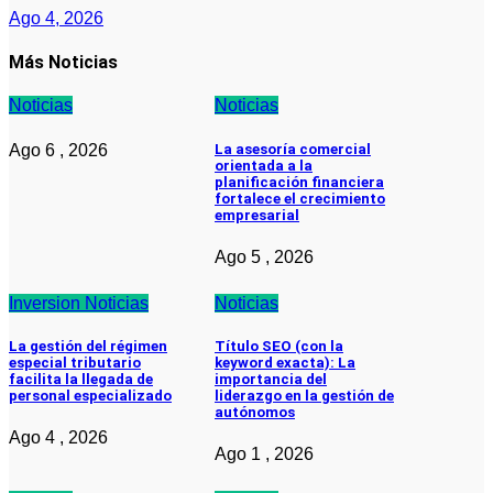
Ago 4, 2026
Más Noticias
Noticias
Noticias
Ago 6 , 2026
La asesoría comercial
orientada a la
planificación financiera
fortalece el crecimiento
empresarial
Ago 5 , 2026
Inversion
Noticias
Noticias
La gestión del régimen
Título SEO (con la
especial tributario
keyword exacta): La
facilita la llegada de
importancia del
personal especializado
liderazgo en la gestión de
autónomos
Ago 4 , 2026
Ago 1 , 2026