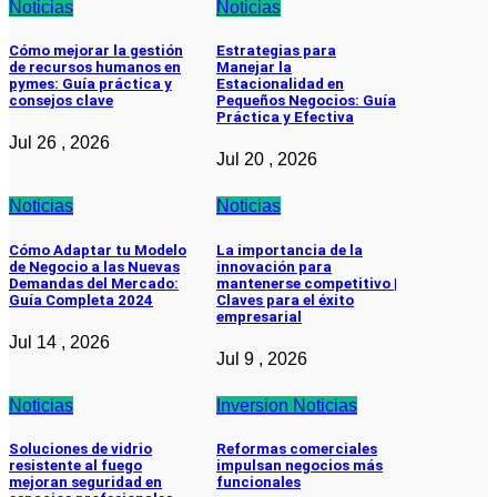
Noticias
Noticias
Cómo mejorar la gestión
Estrategias para
de recursos humanos en
Manejar la
pymes: Guía práctica y
Estacionalidad en
consejos clave
Pequeños Negocios: Guía
Práctica y Efectiva
Jul 26 , 2026
Jul 20 , 2026
Noticias
Noticias
Cómo Adaptar tu Modelo
La importancia de la
de Negocio a las Nuevas
innovación para
Demandas del Mercado:
mantenerse competitivo |
Guía Completa 2024
Claves para el éxito
empresarial
Jul 14 , 2026
Jul 9 , 2026
Noticias
Inversion
Noticias
Soluciones de vidrio
Reformas comerciales
resistente al fuego
impulsan negocios más
mejoran seguridad en
funcionales