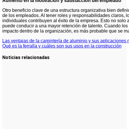
Aumento en la motivación y satisfacción del empleado
Otro beneficio clave de una estructura organizativa bien defin
de los empleados. Al tener roles y responsabilidades claros,
individuales contribuyen al éxito de la empresa. Esto no solo
puede conducir a una mayor retención de talento. Cuando los
impacto dentro de la organización, es más probable que se 
Navegación
Las ventajas de la carpintería de aluminio y sus aplicaciones
Qué es la ferralla y cuáles son sus usos en la construcción
de
entradas
Noticias relacionadas
La asesoría
comercial
orientada a
la
planificación
financiera
fortalece el
crecimiento
empresarial
La gestión