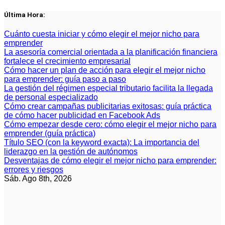
Saltar
Última Hora:
al
contenido
Cuánto cuesta iniciar y cómo elegir el mejor nicho para
emprender
La asesoría comercial orientada a la planificación financiera
fortalece el crecimiento empresarial
Cómo hacer un plan de acción para elegir el mejor nicho
para emprender: guía paso a paso
La gestión del régimen especial tributario facilita la llegada
de personal especializado
Cómo crear campañas publicitarias exitosas: guía práctica
de cómo hacer publicidad en Facebook Ads
Cómo empezar desde cero: cómo elegir el mejor nicho para
emprender (guía práctica)
Título SEO (con la keyword exacta): La importancia del
liderazgo en la gestión de autónomos
Desventajas de cómo elegir el mejor nicho para emprender:
errores y riesgos
Sáb. Ago 8th, 2026