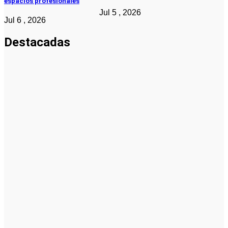
espacios profesionales
Jul 5 , 2026
Jul 6 , 2026
Destacadas
Emprendedores
Cuánto
cuesta
iniciar y
cómo elegir
el mejor
nicho para
emprender
Noticias
Noticias
La asesoría