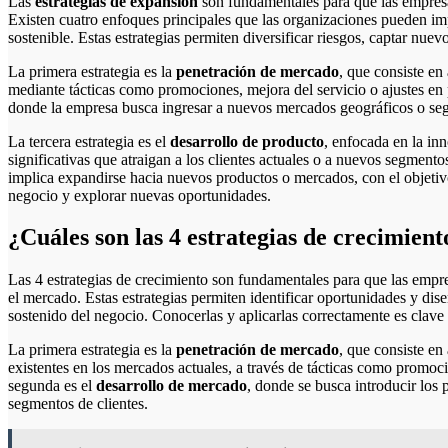
Las
estrategias de expansión
son fundamentales para que las empres
Existen cuatro enfoques principales que las organizaciones pueden i
sostenible. Estas estrategias permiten diversificar riesgos, captar nuev
La primera estrategia es la
penetración de mercado
, que consiste en
mediante tácticas como promociones, mejora del servicio o ajustes en
donde la empresa busca ingresar a nuevos mercados geográficos o segm
La tercera estrategia es el
desarrollo de producto
, enfocada en la i
significativas que atraigan a los clientes actuales o a nuevos segmento
implica expandirse hacia nuevos productos o mercados, con el objetivo
negocio y explorar nuevas oportunidades.
¿Cuáles son las 4 estrategias de crecimient
Las 4 estrategias de crecimiento son fundamentales para que las empr
el mercado. Estas estrategias permiten identificar oportunidades y dis
sostenido del negocio. Conocerlas y aplicarlas correctamente es clave 
La primera estrategia es la
penetración de mercado
, que consiste en
existentes en los mercados actuales, a través de tácticas como promoci
segunda es el
desarrollo de mercado
, donde se busca introducir los
segmentos de clientes.