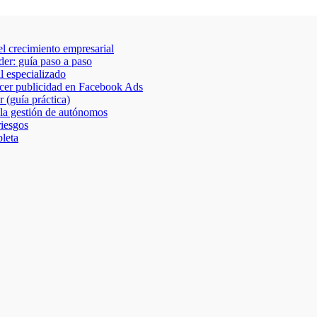
 el crecimiento empresarial
der: guía paso a paso
al especializado
acer publicidad en Facebook Ads
 (guía práctica)
 la gestión de autónomos
riesgos
leta