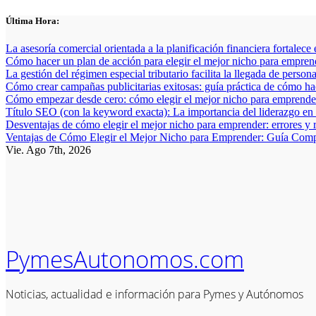
Saltar
Última Hora:
al
contenido
La asesoría comercial orientada a la planificación financiera fortalece
Cómo hacer un plan de acción para elegir el mejor nicho para empren
La gestión del régimen especial tributario facilita la llegada de person
Cómo crear campañas publicitarias exitosas: guía práctica de cómo h
Cómo empezar desde cero: cómo elegir el mejor nicho para emprender
Título SEO (con la keyword exacta): La importancia del liderazgo en
Desventajas de cómo elegir el mejor nicho para emprender: errores y 
Ventajas de Cómo Elegir el Mejor Nicho para Emprender: Guía Comp
Vie. Ago 7th, 2026
PymesAutonomos.com
Noticias, actualidad e información para Pymes y Autónomos