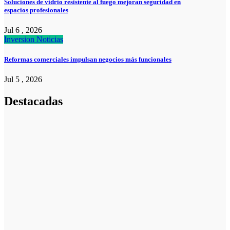
Soluciones de vidrio resistente al fuego mejoran seguridad en
espacios profesionales
Jul 6 , 2026
Inversion
Noticias
Reformas comerciales impulsan negocios más funcionales
Jul 5 , 2026
Destacadas
Noticias
Noticias
La asesoría
comercial
orientada a la
planificación
financiera
fortalece el
crecimiento
empresarial