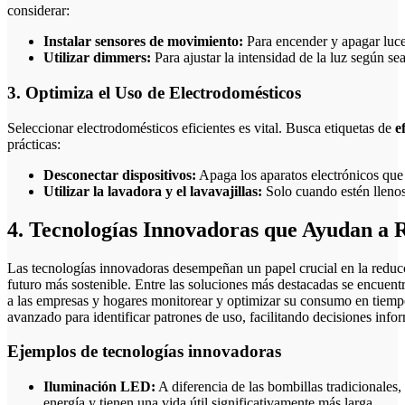
considerar:
Instalar sensores de movimiento:
Para encender y apagar luc
Utilizar dimmers:
Para ajustar la intensidad de la luz según se
3. Optimiza el Uso de Electrodomésticos
Seleccionar electrodomésticos eficientes es vital. Busca etiquetas de
e
prácticas:
Desconectar dispositivos:
Apaga los aparatos electrónicos que
Utilizar la lavadora y el lavavajillas:
Solo cuando estén llenos
4. Tecnologías Innovadoras que Ayudan a 
Las tecnologías innovadoras desempeñan un papel crucial en la reduc
futuro más sostenible. Entre las soluciones más destacadas se encuent
a las empresas y hogares monitorear y optimizar su consumo en tiempo 
avanzado para identificar patrones de uso, facilitando decisiones infor
Ejemplos de tecnologías innovadoras
Iluminación LED:
A diferencia de las bombillas tradicional
energía y tienen una vida útil significativamente más larga.