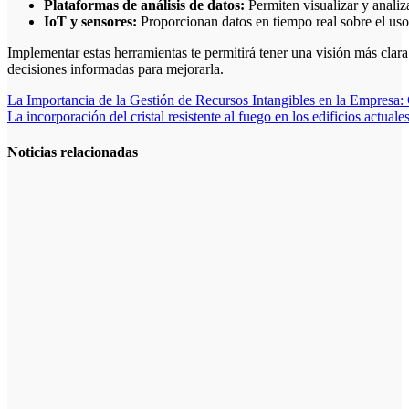
Plataformas de análisis de datos:
Permiten visualizar y analiz
IoT y sensores:
Proporcionan datos en tiempo real sobre el uso 
Implementar estas herramientas te permitirá tener una visión más clara
decisiones informadas para mejorarla.
Navegación
La Importancia de la Gestión de Recursos Intangibles en la Empresa: 
La incorporación del cristal resistente al fuego en los edificios actuale
de
entradas
Noticias relacionadas
La asesoría
comercial
orientada a la
planificación
financiera
fortalece el
crecimiento
empresarial
La gestión del
régimen
especial
tributario
facilita la