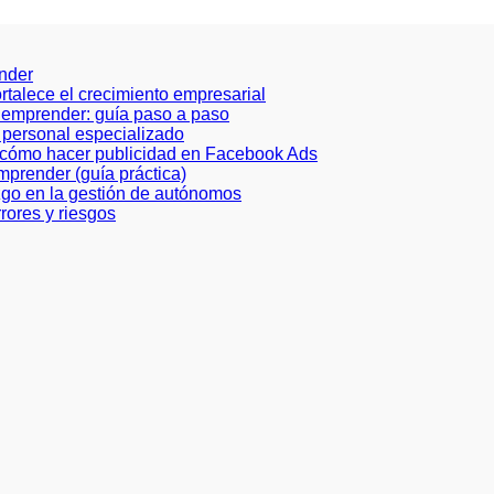
ender
ortalece el crecimiento empresarial
a emprender: guía paso a paso
de personal especializado
e cómo hacer publicidad en Facebook Ads
prender (guía práctica)
azgo en la gestión de autónomos
rores y riesgos