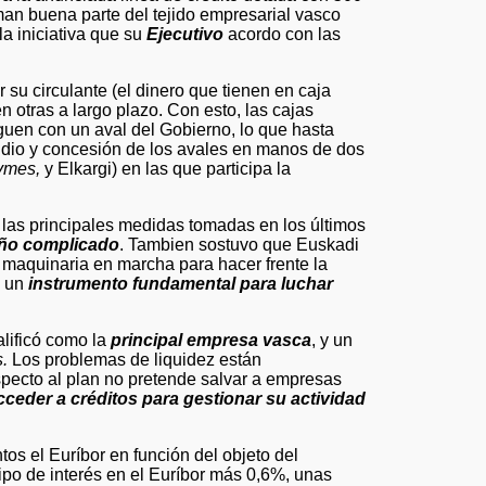
an buena parte del tejido empresarial vasco
la iniciativa que su
Ejecutivo
acordo con las
su circulante (el dinero que tienen en caja
n otras a largo plazo. Con esto, las cajas
guen con un aval del Gobierno, lo que hasta
tudio y concesión de los avales en manos de dos
ymes,
y Elkargi) en las que participa la
 las principales medidas tomadas en los últimos
ño complicado
. Tambien sostuvo que Euskadi
 maquinaria en marcha para hacer frente la
o un
instrumento fundamental para luchar
lificó como la
principal empresa vasca
, y un
.
Los problemas de liquidez están
specto al plan no pretende salvar a empresas
cceder a créditos para gestionar su actividad
s el Euríbor en función del objeto del
tipo de interés en el Euríbor más 0,6%, unas