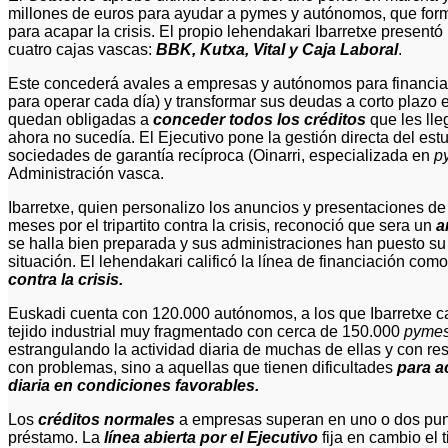
millones de euros para ayudar a pymes y autónomos, que form
para acapar la crisis. El propio lehendakari Ibarretxe presentó 
cuatro cajas vascas:
BBK, Kutxa, Vital y Caja Laboral
.
Este concederá avales a empresas y autónomos para financiar 
para operar cada día) y transformar sus deudas a corto plazo e
quedan obligadas a
conceder todos los créditos
que les lle
ahora no sucedía. El Ejecutivo pone la gestión directa del es
sociedades de garantía recíproca (Oinarri, especializada en
p
Administración vasca.
Ibarretxe, quien personalizo los anuncios y presentaciones de
meses por el tripartito contra la crisis, reconoció que sera un
a
se halla bien preparada y sus administraciones han puesto su
situación. El lehendakari calificó la línea de financiación com
contra la crisis.
Euskadi cuenta con 120.000 autónomos, a los que Ibarretxe ca
tejido industrial muy fragmentado con cerca de 150.000
pymes
estrangulando la actividad diaria de muchas de ellas y con re
con problemas, sino a aquellas que tienen dificultades
para a
diaria en condiciones favorables.
Los
créditos normales
a empresas superan en uno o dos punto
préstamo. La
línea abierta por el Ejecutivo
fija en cambio el 