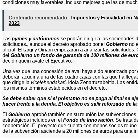
condiciones muy favorables, incluso mejores que las de mucho
Contenido recomendado:
Impuestos y Fiscalidad en N
2023
Las
pymes y autónomos
se podrán dirigir a las sociedades 
solicitudes., aunque el decreto aprobado por el
Gobierno
no e
oficial, Elkargi y Oinarri empezarán a analizar las solicitude
del
Gobierno un fondo de garantía de 100 millones de eur
decidir quein avale el Ejecutivo.
Una vez que una concesión de aval haya sido autorizada por
deberán acudir a una de las cuatro cajas con las que ha lle
que dirige la
vicelehendakari,
Idoia Zenarruzabeitia. Las enti
los mismos términos establecidos en el decreto.
Se debe saber que si el préstamo no se paga al final se ej
hacer frente a la deuda. El objetivo es salir reforzado de la 
El
Gobierno
aprobó también en su reunión las subvenciones p
estratégicos incluidos en el
Fondo de Innovación
. Se trata 
cooperación. El proyecto que cuenta con menos socios reúne a
de la subvención asciende a 20 millones de euros para una in