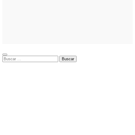
La asesoría
comercial
orientada a la
planificación
financiera
fortalece el
crecimiento
empresarial
Buscar: