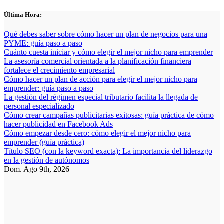
Saltar
Última Hora:
al
contenido
Qué debes saber sobre cómo hacer un plan de negocios para una
PYME: guía paso a paso
Cuánto cuesta iniciar y cómo elegir el mejor nicho para emprender
La asesoría comercial orientada a la planificación financiera
fortalece el crecimiento empresarial
Cómo hacer un plan de acción para elegir el mejor nicho para
emprender: guía paso a paso
La gestión del régimen especial tributario facilita la llegada de
personal especializado
Cómo crear campañas publicitarias exitosas: guía práctica de cómo
hacer publicidad en Facebook Ads
Cómo empezar desde cero: cómo elegir el mejor nicho para
emprender (guía práctica)
Título SEO (con la keyword exacta): La importancia del liderazgo
en la gestión de autónomos
Dom. Ago 9th, 2026