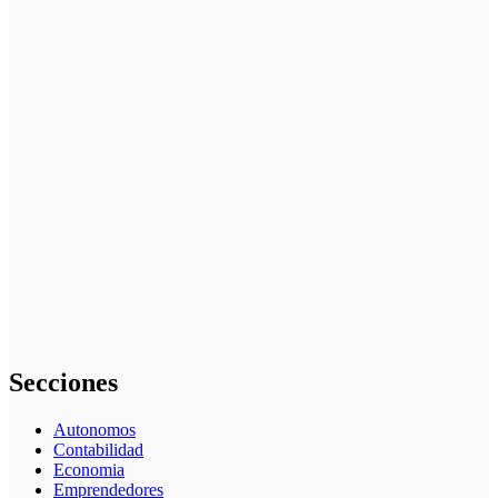
La asesoría
comercial
orientada a la
planificación
financiera
fortalece el
crecimiento
empresarial
La gestión del
régimen
especial
tributario
facilita la
llegada de
personal
especializado
Secciones
Autonomos
Contabilidad
Economia
Emprendedores