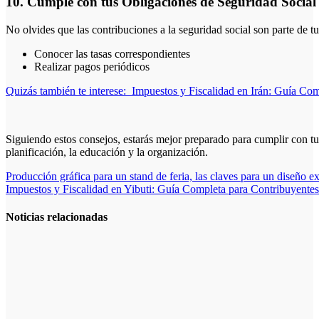
10. Cumple con tus Obligaciones de Seguridad Social
No olvides que las contribuciones a la seguridad social son parte de tu
Conocer las tasas correspondientes
Realizar pagos periódicos
Quizás también te interese:
Impuestos y Fiscalidad en Irán: Guía Com
Siguiendo estos consejos, estarás mejor preparado para cumplir con tu
planificación, la educación y la organización.
Navegación
Producción gráfica para un stand de feria, las claves para un diseño e
Impuestos y Fiscalidad en Yibuti: Guía Completa para Contribuyentes
de
entradas
Noticias relacionadas
La asesoría
comercial
orientada a la
planificación
financiera
fortalece el