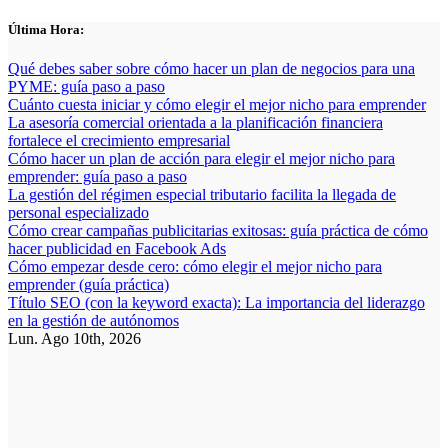
Saltar
Última Hora:
al
contenido
Qué debes saber sobre cómo hacer un plan de negocios para una
PYME: guía paso a paso
Cuánto cuesta iniciar y cómo elegir el mejor nicho para emprender
La asesoría comercial orientada a la planificación financiera
fortalece el crecimiento empresarial
Cómo hacer un plan de acción para elegir el mejor nicho para
emprender: guía paso a paso
La gestión del régimen especial tributario facilita la llegada de
personal especializado
Cómo crear campañas publicitarias exitosas: guía práctica de cómo
hacer publicidad en Facebook Ads
Cómo empezar desde cero: cómo elegir el mejor nicho para
emprender (guía práctica)
Título SEO (con la keyword exacta): La importancia del liderazgo
en la gestión de autónomos
Lun. Ago 10th, 2026