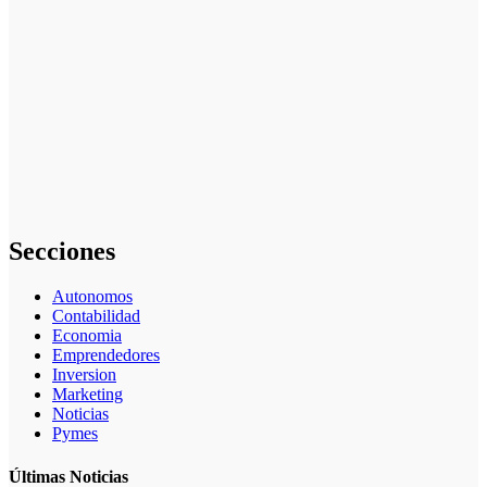
crecimiento
empresarial
La gestión del
régimen
especial
tributario
facilita la
llegada de
personal
especializado
Secciones
Autonomos
Contabilidad
Economia
Emprendedores
Inversion
Marketing
Noticias
Pymes
Últimas Noticias