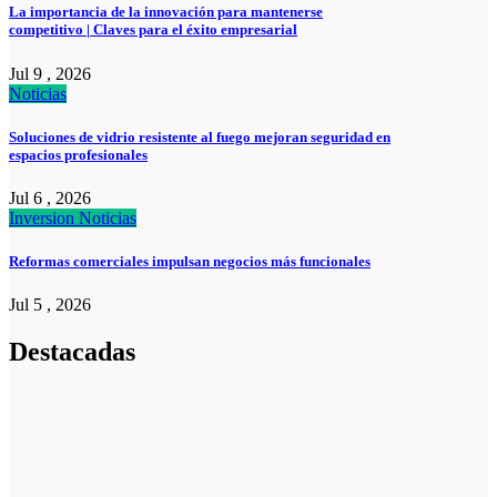
La importancia de la innovación para mantenerse
competitivo | Claves para el éxito empresarial
Jul 9 , 2026
Noticias
Soluciones de vidrio resistente al fuego mejoran seguridad en
espacios profesionales
Jul 6 , 2026
Inversion
Noticias
Reformas comerciales impulsan negocios más funcionales
Jul 5 , 2026
Destacadas
Pymes
Qué debes
saber sobre
cómo hacer un