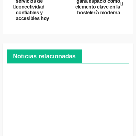
servicios de
gana espacio como
de
conectividad
elemento clave en la
confiables y
hostelería moderna
entradas
accesibles hoy
Noticias relacionadas