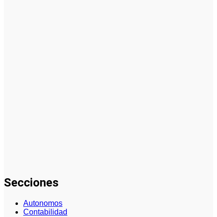
La asesoría
comercial
orientada a
la
planificación
financiera
fortalece el
crecimiento
empresarial
La gestión
del régimen
especial
tributario
facilita la
llegada de
personal
especializado
Secciones
Autonomos
Contabilidad