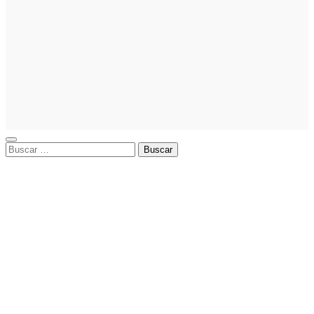
La asesoría
comercial
orientada a
la
planificación
financiera
fortalece el
crecimiento
empresarial
Buscar: