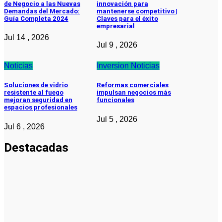
de Negocio a las Nuevas
innovación para
Demandas del Mercado:
mantenerse competitivo |
Guía Completa 2024
Claves para el éxito
empresarial
Jul 14 , 2026
Jul 9 , 2026
Noticias
Inversion
Noticias
Soluciones de vidrio
Reformas comerciales
resistente al fuego
impulsan negocios más
mejoran seguridad en
funcionales
espacios profesionales
Jul 5 , 2026
Jul 6 , 2026
Destacadas
Pymes
Qué debes
saber sobre
cómo hacer
un plan de