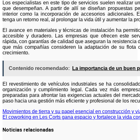
Los especialistas en este tipo de servicios suelen realizar un
que desempeñan. A partir de allí se diseñan propuestas pe
interior como la incorporación de accesorios adicionales. E
tenga un retorno real, al prolongar la vida útil y aumentar la pr
El avance en materiales y técnicas de instalación ha permi
accesible y duradero. Las empresas que ofrecen este serv
rápida, con garantías de calidad que aseguran la resistencia de
que más compañías consideren la adaptación de su flota c
crecimiento.
Contenido recomendado:
La importancia de un buen p
El revestimiento de vehículos industriales se ha consolida
organización y cumplimiento legal. Cada vez más empresa
preparadas para afrontar las exigencias actuales del mercado
paso hacia una gestión más eficiente y profesional de los recu
Navegación
Movimientos de tierra y su papel esencial en construcción y vi
El coworking en Les Corts gana espacio y fortalece la vida co
de
entradas
Noticias relacionadas