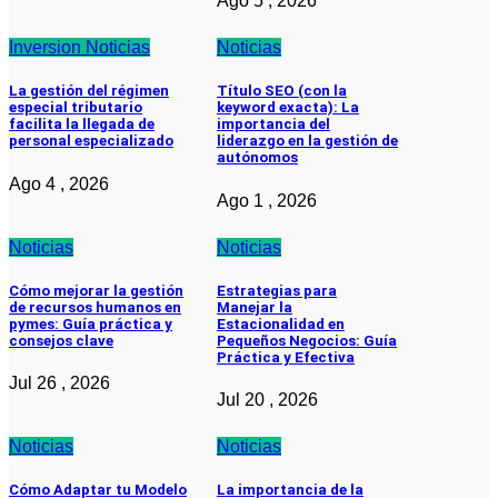
Ago 5 , 2026
Inversion
Noticias
Noticias
La gestión del régimen
Título SEO (con la
especial tributario
keyword exacta): La
facilita la llegada de
importancia del
personal especializado
liderazgo en la gestión de
autónomos
Ago 4 , 2026
Ago 1 , 2026
Noticias
Noticias
Cómo mejorar la gestión
Estrategias para
de recursos humanos en
Manejar la
pymes: Guía práctica y
Estacionalidad en
consejos clave
Pequeños Negocios: Guía
Práctica y Efectiva
Jul 26 , 2026
Jul 20 , 2026
Noticias
Noticias
Cómo Adaptar tu Modelo
La importancia de la