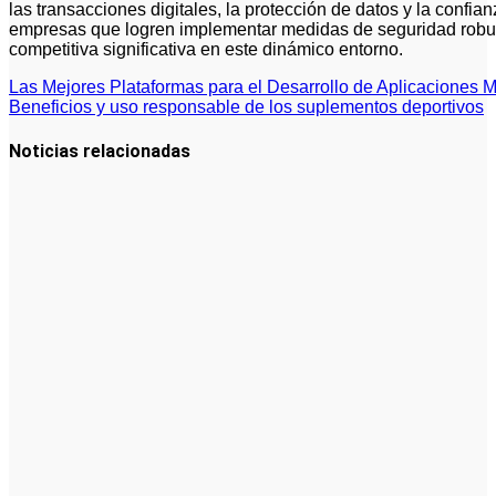
las transacciones digitales, la protección de datos y la confia
empresas que logren implementar medidas de seguridad robus
competitiva significativa en este dinámico entorno.
Navegación
Las Mejores Plataformas para el Desarrollo de Aplicaciones 
Beneficios y uso responsable de los suplementos deportivos
de
entradas
Noticias relacionadas
Qué debes
saber sobre
cómo hacer
un plan de
negocios
para una
PYME: guía
paso a paso
Tendencias
Futuras en
Cómo Hacer
un Plan de
Negocios
para una