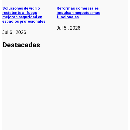
Soluciones de vidrio
Reformas comerciales
resistente al fuego
impulsan negocios más
mejoran seguridad en
funcionales
espacios profesionales
Jul 5 , 2026
Jul 6 , 2026
Destacadas
Pymes
Qué debes
saber sobre
cómo hacer
un plan de
negocios
para una
PYME: guía
paso a paso
Emprendedores