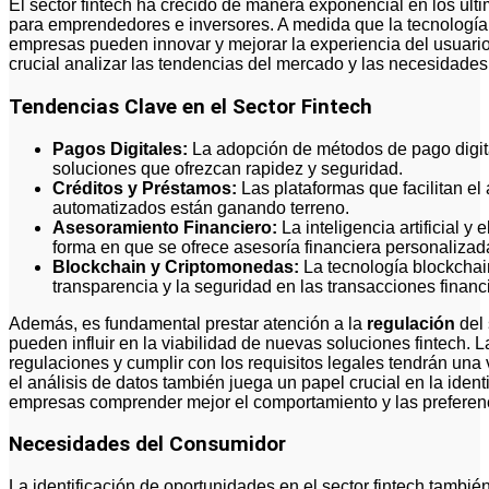
El sector fintech ha crecido de manera exponencial en los últ
para emprendedores e inversores. A medida que la tecnologí
empresas pueden innovar y mejorar la experiencia del usuario.
crucial analizar las tendencias del mercado y las necesidade
Tendencias Clave en el Sector Fintech
Pagos Digitales:
La adopción de métodos de pago digit
soluciones que ofrezcan rapidez y seguridad.
Créditos y Préstamos:
Las plataformas que facilitan el
automatizados están ganando terreno.
Asesoramiento Financiero:
La inteligencia artificial y
forma en que se ofrece asesoría financiera personalizad
Blockchain y Criptomonedas:
La tecnología blockchai
transparencia y la seguridad en las transacciones financ
Además, es fundamental prestar atención a la
regulación
del 
pueden influir en la viabilidad de nuevas soluciones fintech.
regulaciones y cumplir con los requisitos legales tendrán una v
el análisis de datos también juega un papel crucial en la ident
empresas comprender mejor el comportamiento y las preferen
Necesidades del Consumidor
La identificación de oportunidades en el sector fintech tambi