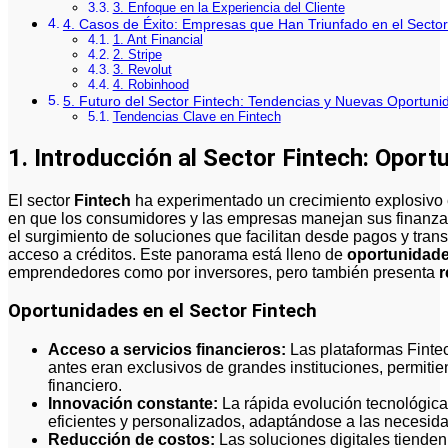
3. Enfoque en la Experiencia del Cliente
4. Casos de Éxito: Empresas que Han Triunfado en el Sector
1. Ant Financial
2. Stripe
3. Revolut
4. Robinhood
5. Futuro del Sector Fintech: Tendencias y Nuevas Oportuni
Tendencias Clave en Fintech
1. Introducción al Sector Fintech: Opor
El sector
Fintech
ha experimentado un crecimiento explosivo 
en que los consumidores y las empresas manejan sus finanza
el surgimiento de soluciones que facilitan desde pagos y trans
acceso a créditos. Este panorama está lleno de
oportunidad
emprendedores como por inversores, pero también presenta
r
Oportunidades en el Sector Fintech
Acceso a servicios financieros:
Las plataformas Finte
antes eran exclusivos de grandes instituciones, permiti
financiero.
Innovación constante:
La rápida evolución tecnológica
eficientes y personalizados, adaptándose a las necesi
Reducción de costos:
Las soluciones digitales tiende