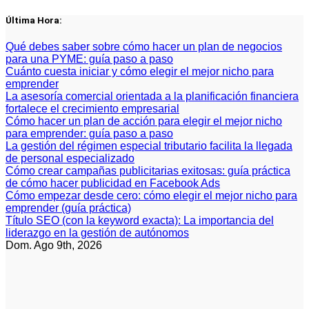
Saltar
Última Hora:
al
contenido
Qué debes saber sobre cómo hacer un plan de negocios
para una PYME: guía paso a paso
Cuánto cuesta iniciar y cómo elegir el mejor nicho para
emprender
La asesoría comercial orientada a la planificación financiera
fortalece el crecimiento empresarial
Cómo hacer un plan de acción para elegir el mejor nicho
para emprender: guía paso a paso
La gestión del régimen especial tributario facilita la llegada
de personal especializado
Cómo crear campañas publicitarias exitosas: guía práctica
de cómo hacer publicidad en Facebook Ads
Cómo empezar desde cero: cómo elegir el mejor nicho para
emprender (guía práctica)
Título SEO (con la keyword exacta): La importancia del
liderazgo en la gestión de autónomos
Dom. Ago 9th, 2026