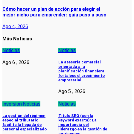
Cómo hacer un plan de acción para elegir el
mejor nicho para emprender: guía paso a paso
Ago 4, 2026
Más Noticias
Noticias
Noticias
Ago 6 , 2026
La asesoría comercial
orientada a la
planificación financiera
fortalece el crecimiento
empresarial
Ago 5 , 2026
Inversion
Noticias
Noticias
La gestión del régimen
Título SEO (con la
especial tributario
keyword exacta): La
facilita la llegada de
importancia del
personal especializado
liderazgo en la gestión de
autónomos