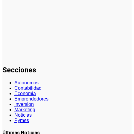
PYME: Guía
Completa
2024
La
innovación
impulsa el
desarrollo de
la industria
del embalaje
Secciones
Autonomos
Contabilidad
Economia
Emprendedores
Inversion
Marketing
Noticias
Pymes
Últimas Noticias