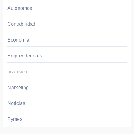
er
Autonomos
un
Plan
Contabilidad
de
Neg
Economia
ocio
s
Emprendedores
para
una
Inversion
PYM
E:
Marketing
Guía
Pas
Noticias
o a
Pas
Pymes
o