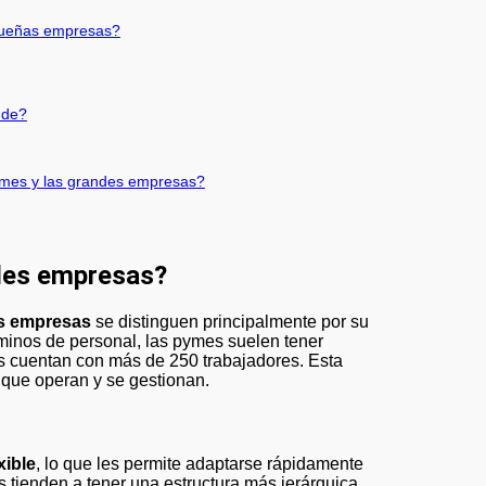
queñas empresas?
nde?
pymes y las grandes empresas?
ndes empresas?
s empresas
se distinguen principalmente por su
rminos de personal, las pymes suelen tener
 cuentan con más de 250 trabajadores. Esta
 que operan y se gestionan.
xible
, lo que les permite adaptarse rápidamente
 tienden a tener una estructura más jerárquica