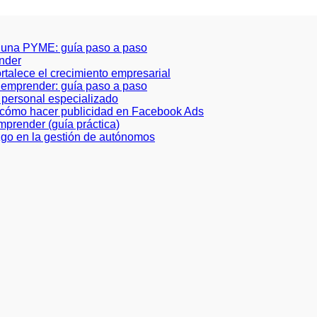
 una PYME: guía paso a paso
ender
ortalece el crecimiento empresarial
a emprender: guía paso a paso
de personal especializado
e cómo hacer publicidad en Facebook Ads
prender (guía práctica)
azgo en la gestión de autónomos