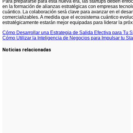
Para prepararse para esta nueva era, las startups deben enfoc
en la formación de alianzas estratégicas con empresas tecno
cuántico. La colaboración será clave para avanzar en el desarr
comercializables. A medida que el ecosistema cuántico evoluc
estratégicamente estarán mejor equipadas para liderar la próx
Navegación
Cómo Desarrollar una Estrategia de Salida Efectiva para Tu S
Cómo Utilizar la Inteligencia de Negocios para Impulsar tu St
de
entradas
Noticias relacionadas
Tendencias
Futuras en
Cómo Hacer
un Plan de
Negocios
para una
PYME: Guía
Completa
2024
La
innovación
impulsa el