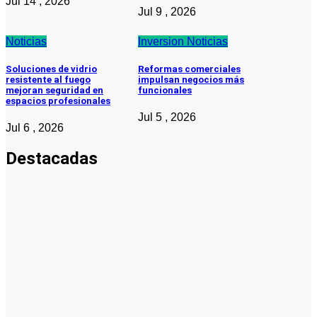
Jul 14 , 2026
Jul 9 , 2026
Noticias
Inversion
Noticias
Soluciones de vidrio
Reformas comerciales
resistente al fuego
impulsan negocios más
mejoran seguridad en
funcionales
espacios profesionales
Jul 5 , 2026
Jul 6 , 2026
Destacadas
Noticias
Noticias
La asesoría
comercial
orientada a
la
planificación