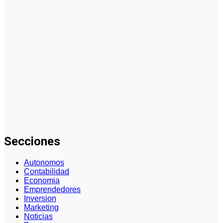
desarrollo de
la industria
del embalaje
Análisis
Detallado
sobre Cómo
Hacer un
Plan de
Negocios
para una
PYME: Guía
Paso a Paso
Secciones
Autonomos
Contabilidad
Economia
Emprendedores
Inversion
Marketing
Noticias