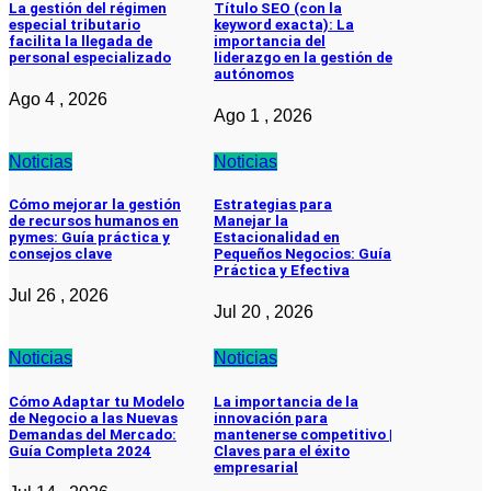
La gestión del régimen
Título SEO (con la
especial tributario
keyword exacta): La
facilita la llegada de
importancia del
personal especializado
liderazgo en la gestión de
autónomos
Ago 4 , 2026
Ago 1 , 2026
Noticias
Noticias
Cómo mejorar la gestión
Estrategias para
de recursos humanos en
Manejar la
pymes: Guía práctica y
Estacionalidad en
consejos clave
Pequeños Negocios: Guía
Práctica y Efectiva
Jul 26 , 2026
Jul 20 , 2026
Noticias
Noticias
Cómo Adaptar tu Modelo
La importancia de la
de Negocio a las Nuevas
innovación para
Demandas del Mercado:
mantenerse competitivo |
Guía Completa 2024
Claves para el éxito
empresarial