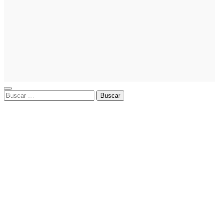
La gestión
del régimen
especial
tributario
facilita la
llegada de
personal
especializado
Buscar: