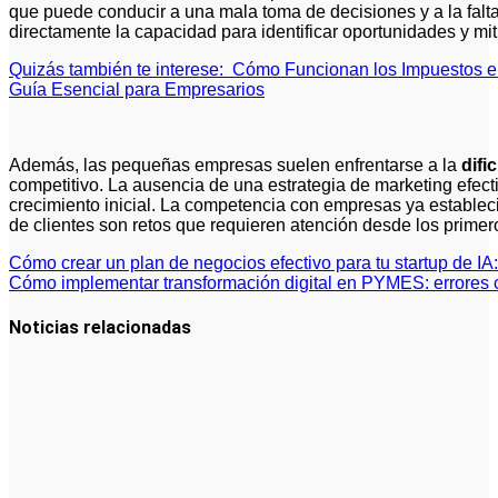
que puede conducir a una mala toma de decisiones y a la falta
directamente la capacidad para identificar oportunidades y mit
Quizás también te interese:
Cómo Funcionan los Impuestos e
Guía Esencial para Empresarios
Además, las pequeñas empresas suelen enfrentarse a la
difi
competitivo. La ausencia de una estrategia de marketing efecti
crecimiento inicial. La competencia con empresas ya estableci
de clientes son retos que requieren atención desde los prime
Navegación
Cómo crear un plan de negocios efectivo para tu startup de IA
Cómo implementar transformación digital en PYMES: errores 
de
entradas
Noticias relacionadas
Qué debes
saber sobre
cómo hacer
un plan de
negocios
para una