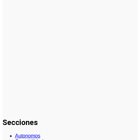
PYME: guía
paso a paso
Tendencias
Futuras en
Cómo Hacer
un Plan de
Negocios
para una
PYME: Guía
Completa
2024
La
innovación
impulsa el
desarrollo de
la industria
del embalaje
Secciones
Autonomos