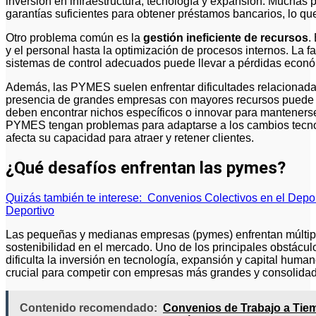
inversión en infraestructura, tecnología y expansión. Much
garantías suficientes para obtener préstamos bancarios, lo que
Otro problema común es la
gestión ineficiente de recursos
.
y el personal hasta la optimización de procesos internos. La fa
sistemas de control adecuados puede llevar a pérdidas econó
Además, las PYMES suelen enfrentar dificultades relacionad
presencia de grandes empresas con mayores recursos puede 
deben encontrar nichos específicos o innovar para mantenerse
PYMES tengan problemas para adaptarse a los cambios tecnol
afecta su capacidad para atraer y retener clientes.
¿Qué desafíos enfrentan las pymes?
Quizás también te interese:
Convenios Colectivos en el Depor
Deportivo
Las pequeñas y medianas empresas (pymes) enfrentan múltipl
sostenibilidad en el mercado. Uno de los principales obstáculo
dificulta la inversión en tecnología, expansión y capital huma
crucial para competir con empresas más grandes y consolida
Contenido recomendado:
Convenios de Trabajo a Tie