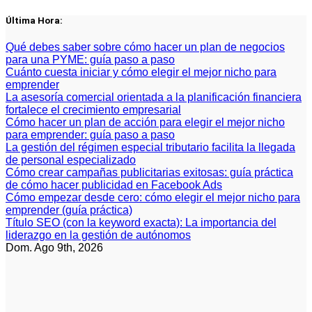
Saltar
Última Hora:
al
contenido
Qué debes saber sobre cómo hacer un plan de negocios
para una PYME: guía paso a paso
Cuánto cuesta iniciar y cómo elegir el mejor nicho para
emprender
La asesoría comercial orientada a la planificación financiera
fortalece el crecimiento empresarial
Cómo hacer un plan de acción para elegir el mejor nicho
para emprender: guía paso a paso
La gestión del régimen especial tributario facilita la llegada
de personal especializado
Cómo crear campañas publicitarias exitosas: guía práctica
de cómo hacer publicidad en Facebook Ads
Cómo empezar desde cero: cómo elegir el mejor nicho para
emprender (guía práctica)
Título SEO (con la keyword exacta): La importancia del
liderazgo en la gestión de autónomos
Dom. Ago 9th, 2026