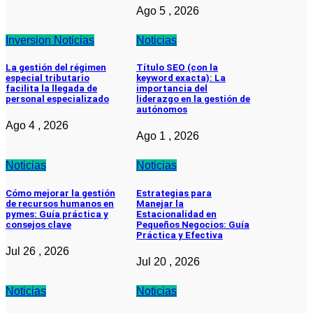
Ago 5 , 2026
Inversion
Noticias
Noticias
La gestión del régimen
Título SEO (con la
especial tributario
keyword exacta): La
facilita la llegada de
importancia del
personal especializado
liderazgo en la gestión de
autónomos
Ago 4 , 2026
Ago 1 , 2026
Noticias
Noticias
Cómo mejorar la gestión
Estrategias para
de recursos humanos en
Manejar la
pymes: Guía práctica y
Estacionalidad en
consejos clave
Pequeños Negocios: Guía
Práctica y Efectiva
Jul 26 , 2026
Jul 20 , 2026
Noticias
Noticias