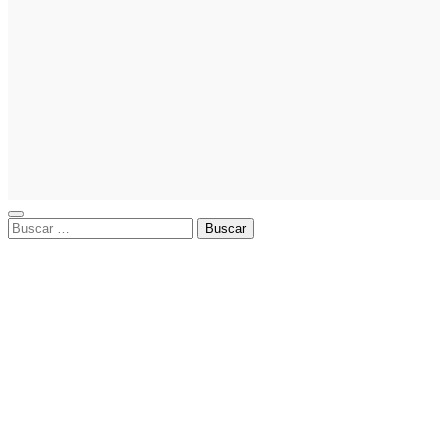
La asesoría
comercial
orientada a
la
planificación
financiera
fortalece el
crecimiento
empresarial
Buscar: