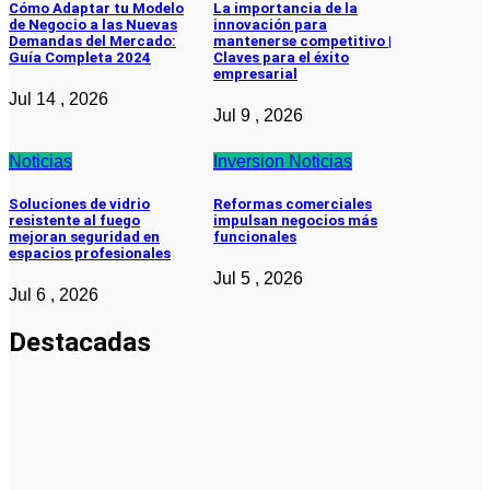
Cómo Adaptar tu Modelo
La importancia de la
de Negocio a las Nuevas
innovación para
Demandas del Mercado:
mantenerse competitivo |
Guía Completa 2024
Claves para el éxito
empresarial
Jul 14 , 2026
Jul 9 , 2026
Noticias
Inversion
Noticias
Soluciones de vidrio
Reformas comerciales
resistente al fuego
impulsan negocios más
mejoran seguridad en
funcionales
espacios profesionales
Jul 5 , 2026
Jul 6 , 2026
Destacadas
Pymes
Qué debes
saber sobre
cómo hacer