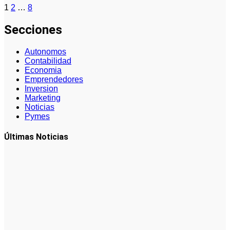
Paginación
1
2
…
8
de
Secciones
entradas
Autonomos
Contabilidad
Economia
Emprendedores
Inversion
Marketing
Noticias
Pymes
Últimas Noticias