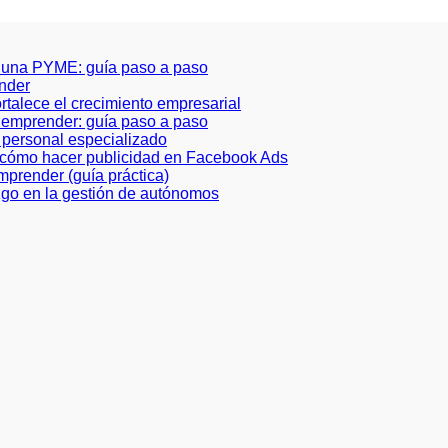
 una PYME: guía paso a paso
ender
ortalece el crecimiento empresarial
a emprender: guía paso a paso
de personal especializado
e cómo hacer publicidad en Facebook Ads
prender (guía práctica)
azgo en la gestión de autónomos