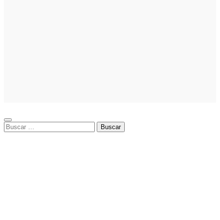
Inversion
Noticias
La gestión del
régimen
especial
tributario
facilita la
llegada de
personal
especializado
Buscar: