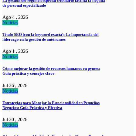
La gestión del régimen especial tributario facilita la llegada
de personal especializado
Ago 4 , 2026
Noticias
Título SEO (con la keyword exacta): La importancia del
liderazgo en la gestión de autónomos
Ago 1 , 2026
Noticias
Cómo mejorar la gestión de recursos humanos en pymes:
Guía práctica y consejos clave
Jul 26 , 2026
Noticias
Estrategias para Manejar la Estacionalidad en Pequeños
Negocios: Guía Práctica y Efectiva
Jul 20 , 2026
Noticias