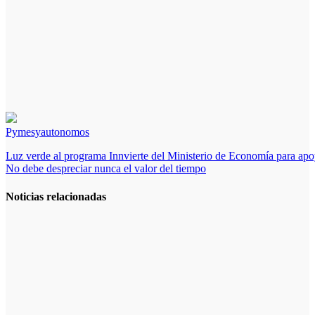
Pymesyautonomos
Navegación
Luz verde al programa Innvierte del Ministerio de Economía para apo
No debe despreciar nunca el valor del tiempo
de
entradas
Noticias relacionadas
La
electricidad y
el rol de los
profesionales
en la
infraestructura
moderna