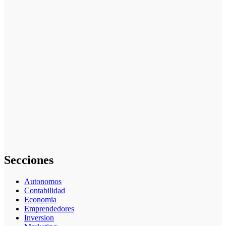
El trabajo de
los electricistas
y su papel en
el
funcionamiento
de las
instalaciones
modernas
El cerrajero
como figura
esencial en la
seguridad del
hogar y
negocio
Secciones
Autonomos
Contabilidad
Economia
Emprendedores
Inversion