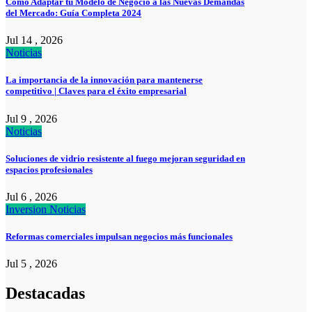
Cómo Adaptar tu Modelo de Negocio a las Nuevas Demandas
del Mercado: Guía Completa 2024
Jul 14 , 2026
Noticias
La importancia de la innovación para mantenerse
competitivo | Claves para el éxito empresarial
Jul 9 , 2026
Noticias
Soluciones de vidrio resistente al fuego mejoran seguridad en
espacios profesionales
Jul 6 , 2026
Inversion
Noticias
Reformas comerciales impulsan negocios más funcionales
Jul 5 , 2026
Destacadas