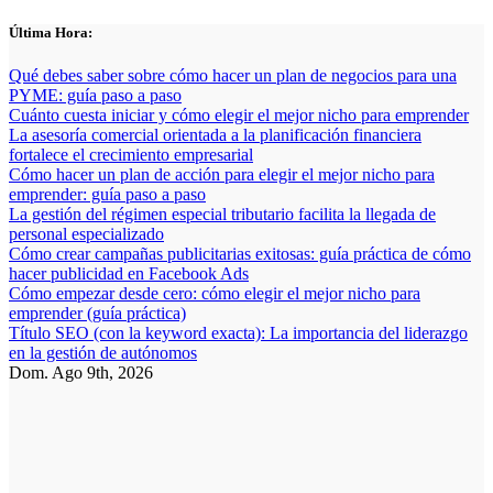
Saltar
Última Hora:
al
contenido
Qué debes saber sobre cómo hacer un plan de negocios para una
PYME: guía paso a paso
Cuánto cuesta iniciar y cómo elegir el mejor nicho para emprender
La asesoría comercial orientada a la planificación financiera
fortalece el crecimiento empresarial
Cómo hacer un plan de acción para elegir el mejor nicho para
emprender: guía paso a paso
La gestión del régimen especial tributario facilita la llegada de
personal especializado
Cómo crear campañas publicitarias exitosas: guía práctica de cómo
hacer publicidad en Facebook Ads
Cómo empezar desde cero: cómo elegir el mejor nicho para
emprender (guía práctica)
Título SEO (con la keyword exacta): La importancia del liderazgo
en la gestión de autónomos
Dom. Ago 9th, 2026