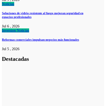
Noticias
Soluciones de vidrio resistente al fuego mejoran seguridad en
espacios profesionales
Jul 6 , 2026
Inversion
Noticias
Reformas comerciales impulsan negocios más funcionales
Jul 5 , 2026
Destacadas
Pymes
Qué debes
saber sobre
cómo hacer un
plan de
negocios para
una PYME:
guía paso a