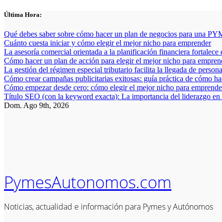
Saltar
Última Hora:
al
contenido
Qué debes saber sobre cómo hacer un plan de negocios para una PYM
Cuánto cuesta iniciar y cómo elegir el mejor nicho para emprender
La asesoría comercial orientada a la planificación financiera fortalece
Cómo hacer un plan de acción para elegir el mejor nicho para empren
La gestión del régimen especial tributario facilita la llegada de person
Cómo crear campañas publicitarias exitosas: guía práctica de cómo h
Cómo empezar desde cero: cómo elegir el mejor nicho para emprender
Título SEO (con la keyword exacta): La importancia del liderazgo en
Dom. Ago 9th, 2026
PymesAutonomos.com
Noticias, actualidad e información para Pymes y Autónomos