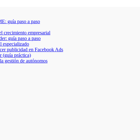
E: guía paso a paso
 el crecimiento empresarial
der: guía paso a paso
al especializado
acer publicidad en Facebook Ads
 (guía práctica)
 la gestión de autónomos