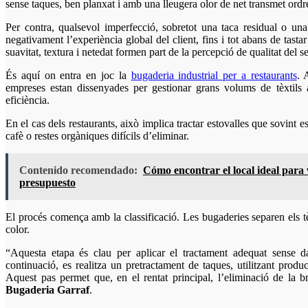
sense taques, ben planxat i amb una lleugera olor de net transmet ordre,
Per contra, qualsevol imperfecció, sobretot una taca residual o una
negativament l’experiència global del client, fins i tot abans de tasta
suavitat, textura i netedat formen part de la percepció de qualitat del se
És aquí on entra en joc la
bugaderia industrial per a restaurants
. 
empreses estan dissenyades per gestionar grans volums de tèxtils a
eficiència.
En el cas dels restaurants, això implica tractar estovalles que sovint 
cafè o restes orgàniques difícils d’eliminar.
Contenido recomendado:
Cómo encontrar el local ideal para
presupuesto
El procés comença amb la classificació. Les bugaderies separen els tèxti
color.
“Aquesta etapa és clau per aplicar el tractament adequat sense da
continuació, es realitza un pretractament de taques, utilitzant produ
Aquest pas permet que, en el rentat principal, l’eliminació de la b
Bugaderia Garraf
.