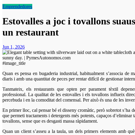
Emprendedores
Estovalles a joc i tovallons suau
un restaurant
Jun 1, 2026
#image_title
Quan es pensa en bugaderia industrial, habitualment s’associa de manera automàtica als hotels, amb els canvis de tèxtils
diaris i amb una quantitat de peces per rentar difícil de gestionar inter
Tanmateix, els restaurants que opten per parament tèxtil depen
professional. La qualitat de les estovalles i els tovallons influeix dir
percebuda i en la comoditat del comensal. Per això és una de les inve
En primer lloc, cal pensar bé el disseny cromàtic, però sobretot s’ha de
que permeti tractaments i detergents més potents, capaços d’eliminar ta
tovallons, sense que es desgasti massa ràpidament.
Quan un client s’asseu a la taula, un dels primers elements amb què 