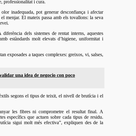
 professionalitat i cura.
 olor inadequada, pot generar desconfiança i afectar
r el menjar. El mateix passa amb els tovallons: la seva
rvei.
A diferència dels sistemes de rentat interns, aquestes
mb estàndards molt elevats d’higiene, uniformitat i
estan exposades a taques complexes: greixos, vi, salses,
 validar una idea de negocio con poco
ls segons el tipus de teixit, el nivell de brutícia i el
nyar les fibres ni comprometre el resultat final. A
ctes específics que actuen sobre cada tipus de residu.
rutícia sigui molt més efectiva”, expliquen des de la