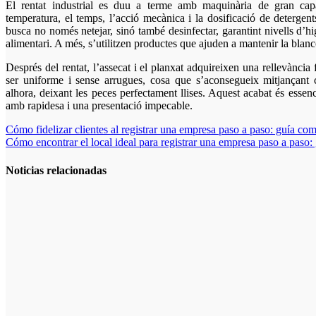
El rentat industrial es duu a terme amb maquinària de gran capa
temperatura, el temps, l’acció mecànica i la dosificació de detergen
busca no només netejar, sinó també desinfectar, garantint nivells d’h
alimentari. A més, s’utilitzen productes que ajuden a mantenir la blancor 
Després del rentat, l’assecat i el planxat adquireixen una rellevància 
ser uniforme i sense arrugues, cosa que s’aconsegueix mitjançant c
alhora, deixant les peces perfectament llises. Aquest acabat és essen
amb rapidesa i una presentació impecable.
Navegación
Cómo fidelizar clientes al registrar una empresa paso a paso: guía com
Cómo encontrar el local ideal para registrar una empresa paso a paso:
de
entradas
Noticias relacionadas
Cuánto cuesta
iniciar y cómo
elegir el mejor
nicho para
emprender
Cómo hacer
un plan de
acción para
elegir el mejor