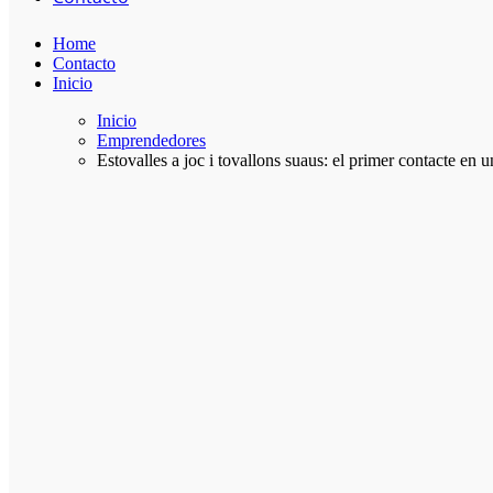
Home
Contacto
Inicio
Inicio
Emprendedores
Estovalles a joc i tovallons suaus: el primer contacte en u