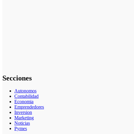
nicho para
emprender:
guía paso a
paso
Cómo
empezar desde
cero: cómo
elegir el mejor
nicho para
emprender
(guía práctica)
Secciones
Autonomos
Contabilidad
Economia
Emprendedores
Inversion
Marketing
Noticias
Pymes