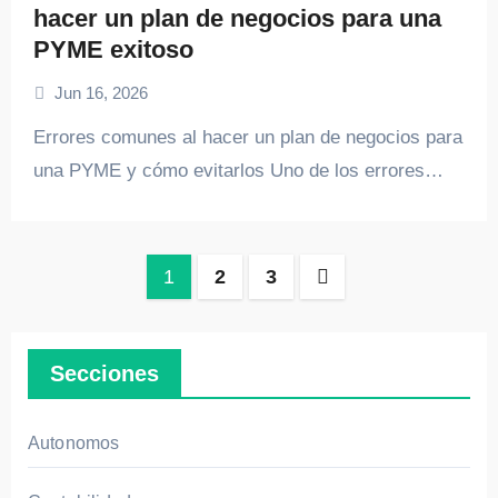
hacer un plan de negocios para una
PYME exitoso
Jun 16, 2026
Errores comunes al hacer un plan de negocios para
una PYME y cómo evitarlos Uno de los errores…
Paginación
1
2
3
de
entradas
Secciones
Autonomos