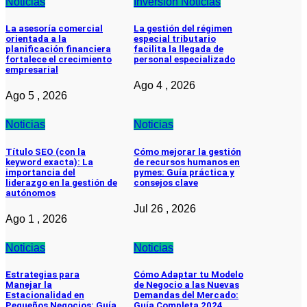
Noticias
Inversion
Noticias
La asesoría comercial
La gestión del régimen
orientada a la
especial tributario
planificación financiera
facilita la llegada de
fortalece el crecimiento
personal especializado
empresarial
Ago 4 , 2026
Ago 5 , 2026
Noticias
Noticias
Título SEO (con la
Cómo mejorar la gestión
keyword exacta): La
de recursos humanos en
importancia del
pymes: Guía práctica y
liderazgo en la gestión de
consejos clave
autónomos
Jul 26 , 2026
Ago 1 , 2026
Noticias
Noticias
Estrategias para
Cómo Adaptar tu Modelo
Manejar la
de Negocio a las Nuevas
Estacionalidad en
Demandas del Mercado:
Pequeños Negocios: Guía
Guía Completa 2024