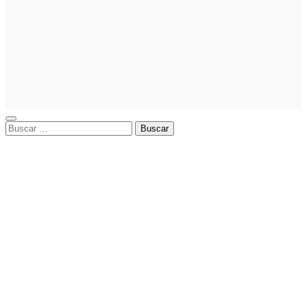
exitosas:
guía práctica
de cómo
hacer
publicidad en
Facebook
Ads
Buscar: