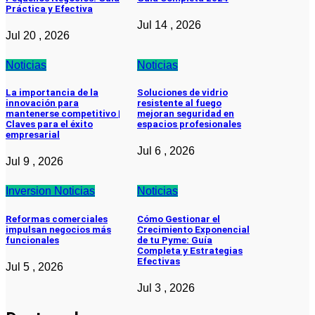
Práctica y Efectiva
Jul 14 , 2026
Jul 20 , 2026
Noticias
Noticias
La importancia de la
Soluciones de vidrio
innovación para
resistente al fuego
mantenerse competitivo |
mejoran seguridad en
Claves para el éxito
espacios profesionales
empresarial
Jul 6 , 2026
Jul 9 , 2026
Inversion
Noticias
Noticias
Reformas comerciales
Cómo Gestionar el
impulsan negocios más
Crecimiento Exponencial
funcionales
de tu Pyme: Guía
Completa y Estrategias
Efectivas
Jul 5 , 2026
Jul 3 , 2026