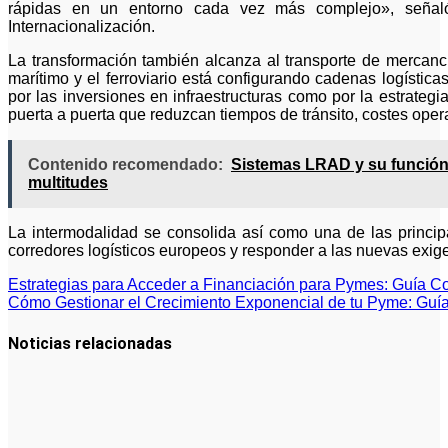
rápidas en un entorno cada vez más complejo», señaló
Internacionalización.
La transformación también alcanza al transporte de mercancía
marítimo y el ferroviario está configurando cadenas logística
por las inversiones en infraestructuras como por la estrateg
puerta a puerta que reduzcan tiempos de tránsito, costes oper
Contenido recomendado:
Sistemas LRAD y su función
multitudes
La intermodalidad se consolida así como una de las principa
corredores logísticos europeos y responder a las nuevas exige
Navegación
Estrategias para Acceder a Financiación para Pymes: Guía Co
Cómo Gestionar el Crecimiento Exponencial de tu Pyme: Guía
de
entradas
Noticias relacionadas
La asesoría
comercial
orientada a
la