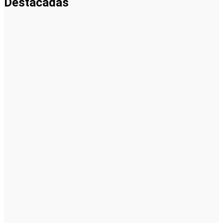
Destacadas
Noticias
La asesoría
comercial
orientada a
la
planificación
financiera
fortalece el
crecimiento
empresarial
Emprendedores
Cómo hacer
un plan de
acción para
elegir el
mejor nicho
para