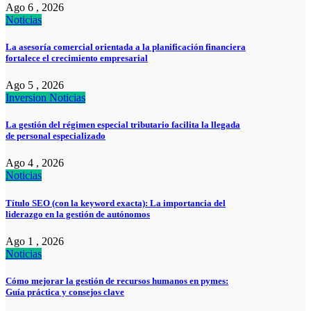
Ago 6 , 2026
Noticias
La asesoría comercial orientada a la planificación financiera
fortalece el crecimiento empresarial
Ago 5 , 2026
Inversion
Noticias
La gestión del régimen especial tributario facilita la llegada
de personal especializado
Ago 4 , 2026
Noticias
Título SEO (con la keyword exacta): La importancia del
liderazgo en la gestión de autónomos
Ago 1 , 2026
Noticias
Cómo mejorar la gestión de recursos humanos en pymes:
Guía práctica y consejos clave