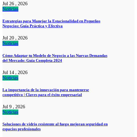
Jul 26 , 2026
Noticias
Estrategias para Manejar la Estacionalidad en Pequeños
Negocios: Guía Práctica y Efectiva
Jul 20 , 2026
Noticias
Cómo Adaptar tu Modelo de Negocio a las Nuevas Demandas
del Mercado: Guía Completa 2024
Jul 14 , 2026
Noticias
La importancia de la innovación para mantenerse
competitivo | Claves para el éxito empresarial
Jul 9 , 2026
Noticias
Soluciones de vidrio resistente al fuego mejoran seguridad en
espacios profesionales