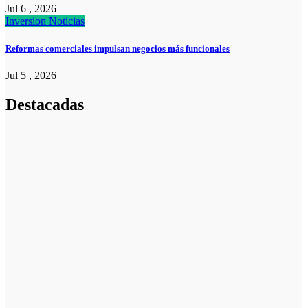
Jul 6 , 2026
Inversion
Noticias
Reformas comerciales impulsan negocios más funcionales
Jul 5 , 2026
Destacadas
Noticias
Noticias
La asesoría
comercial
orientada a la
planificación
financiera
fortalece el
crecimiento
empresarial
Emprendedores