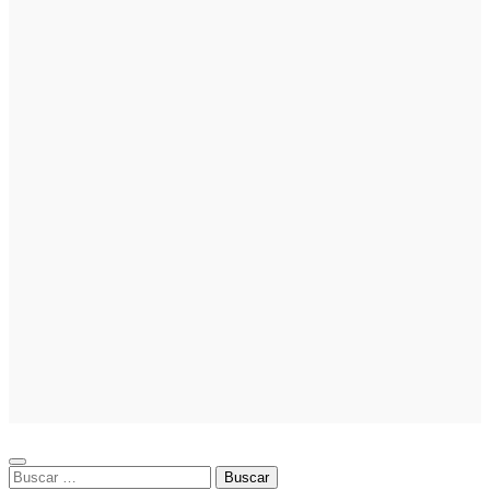
Cómo hacer
un plan de
acción para
elegir el mejor
nicho para
emprender:
guía paso a
paso
Inversion
Noticias
La gestión del
régimen
especial
tributario
facilita la
llegada de
personal
especializado
Buscar: