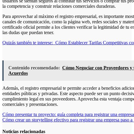
usuarios se sientan seguros al contratar tus servicios o comprar tus pr
la competencia y construir relaciones comerciales duraderas.
Para aprovechar al máximo el registro empresarial, es importante most
canales de comunicación, como la página web, redes sociales y material
certificado oficial permite a los clientes verificar la legitimidad de 
las dudas que puedan tener.
Quizás también te interese:
Cómo Establecer Tarifas Competitivas co
Contenido recomendado:
Cómo Negociar con Proveedores y Cl
Acuerdos
Además, el registro empresarial te permite acceder a beneficios adicion
entidades públicas y privadas. Este aspecto puede ser un punto decisivo
cumplimiento legal en sus proveedores. Aprovecha esta ventaja competi
comerciales y presentaciones.
Navegación
Cómo presentar tu proyecto: guía completa para registrar una empresa
Cómo crear un storytelling efectivo para registrar una empresa paso a
de
entradas
Noticias relacionadas