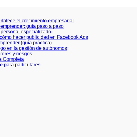
ortalece el crecimiento empresarial
a emprender: guía paso a paso
de personal especializado
e cómo hacer publicidad en Facebook Ads
prender (guía práctica)
azgo en la gestión de autónomos
rores y riesgos
ía Completa
e para particulares