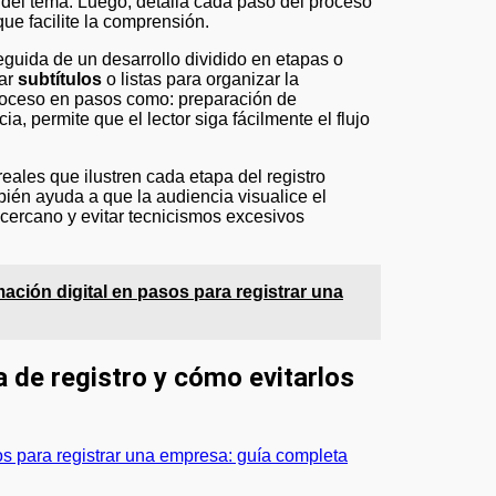
a del tema. Luego, detalla cada paso del proceso
que facilite la comprensión.
seguida de un desarrollo dividido en etapas o
ear
subtítulos
o listas para organizar la
 proceso en pasos como: preparación de
a, permite que el lector siga fácilmente el flujo
ales que ilustren cada etapa del registro
bién ayuda a que la audiencia visualice el
o cercano y evitar tecnicismos excesivos
ción digital en pasos para registrar una
a de registro y cómo evitarlos
s para registrar una empresa: guía completa