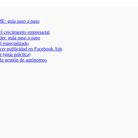
E: guía paso a paso
 el crecimiento empresarial
der: guía paso a paso
al especializado
acer publicidad en Facebook Ads
 (guía práctica)
 la gestión de autónomos