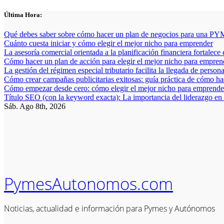
Saltar
Última Hora:
al
contenido
Qué debes saber sobre cómo hacer un plan de negocios para una PYM
Cuánto cuesta iniciar y cómo elegir el mejor nicho para emprender
La asesoría comercial orientada a la planificación financiera fortalece
Cómo hacer un plan de acción para elegir el mejor nicho para empren
La gestión del régimen especial tributario facilita la llegada de person
Cómo crear campañas publicitarias exitosas: guía práctica de cómo h
Cómo empezar desde cero: cómo elegir el mejor nicho para emprender
Título SEO (con la keyword exacta): La importancia del liderazgo en
Sáb. Ago 8th, 2026
PymesAutonomos.com
Noticias, actualidad e información para Pymes y Autónomos