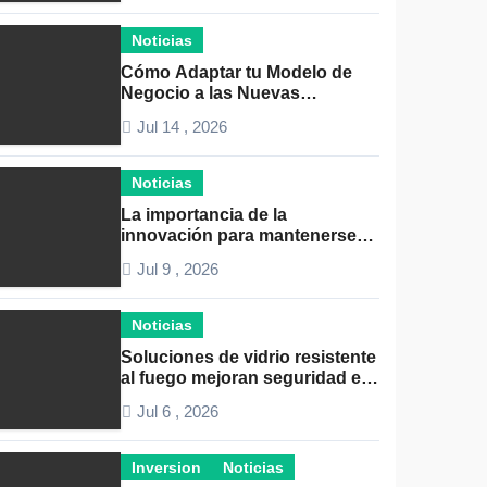
Noticias
Cómo Adaptar tu Modelo de
Negocio a las Nuevas
Demandas del Mercado: Guía
Jul 14 , 2026
Completa 2024
Noticias
La importancia de la
innovación para mantenerse
competitivo | Claves para el
Jul 9 , 2026
éxito empresarial
Noticias
Soluciones de vidrio resistente
al fuego mejoran seguridad en
espacios profesionales
Jul 6 , 2026
Inversion
Noticias