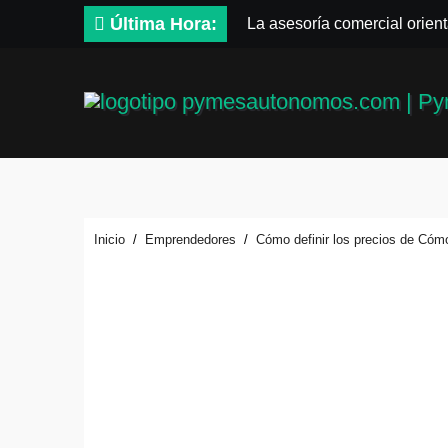
Saltar
Última Hora:
La asesoría comercial orient
al
Cómo hacer un plan de acció
contenido
La gestión del régimen especi
Cómo crear campañas publici
Cómo empezar desde cero: có
Inicio
Emprendedores
Cómo definir los precios de Cóm
Título SEO (con la keyword 
Desventajas de cómo elegir 
Ventajas de Cómo Elegir el