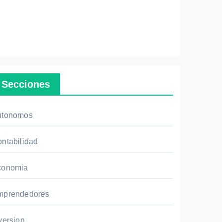
Secciones
utonomos
ntabilidad
conomia
mprendedores
version