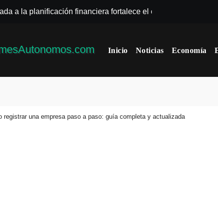
ada a la planificación financiera fortalece el crecimiento empres
n para elegir el mejor nicho para emprender: guía paso a paso
Inicio
Noticias
Economía
al tributario facilita la llegada de personal especializado
tarias exitosas: guía práctica de cómo hacer publicidad en F
mo elegir el mejor nicho para emprender (guía práctica)
o registrar una empresa paso a paso: guía completa y actualizada
exacta): La importancia del liderazgo en la gestión de autónom
el mejor nicho para emprender: errores y riesgos
 Mejor Nicho para Emprender: Guía Completa