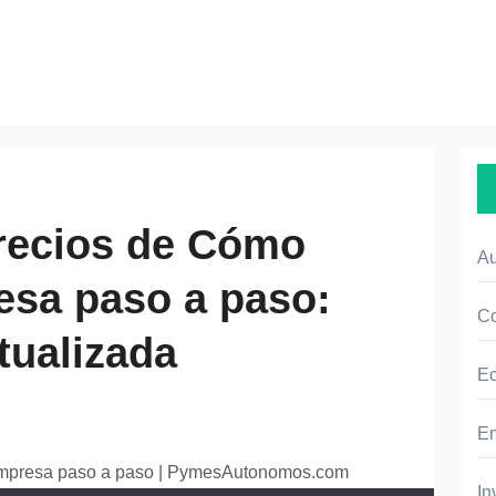
precios de Cómo
A
esa paso a paso:
Co
tualizada
E
E
In