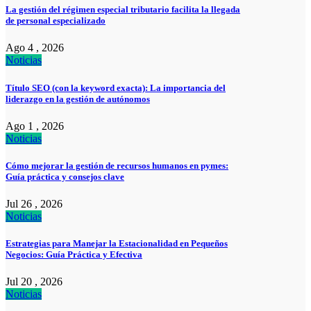
La gestión del régimen especial tributario facilita la llegada
de personal especializado
Ago 4 , 2026
Noticias
Título SEO (con la keyword exacta): La importancia del
liderazgo en la gestión de autónomos
Ago 1 , 2026
Noticias
Cómo mejorar la gestión de recursos humanos en pymes:
Guía práctica y consejos clave
Jul 26 , 2026
Noticias
Estrategias para Manejar la Estacionalidad en Pequeños
Negocios: Guía Práctica y Efectiva
Jul 20 , 2026
Noticias