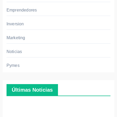
s en
Emprendedores
los
mer
Inversion
cado
s
Marketing
exte
riore
Noticias
s
Pymes
Últimas Noticias