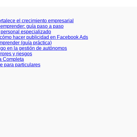
ortalece el crecimiento empresarial
a emprender: guía paso a paso
de personal especializado
e cómo hacer publicidad en Facebook Ads
prender (guía práctica)
azgo en la gestión de autónomos
rores y riesgos
ía Completa
e para particulares