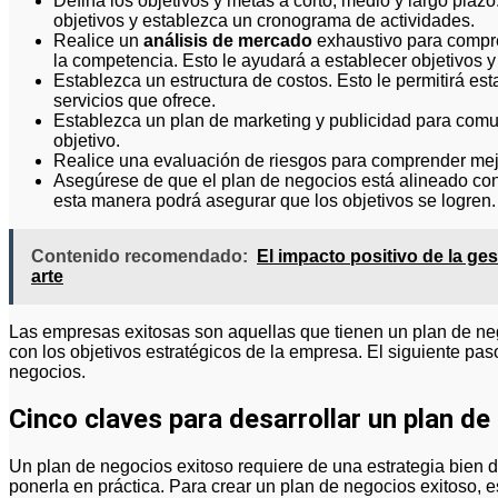
Defina los objetivos y metas a corto, medio y largo plazo
objetivos y establezca un cronograma de actividades.
Realice un
análisis de mercado
exhaustivo para compren
la competencia. Esto le ayudará a establecer objetivos y 
Establezca un estructura de costos. Esto le permitirá esta
servicios que ofrece.
Establezca un plan de marketing y publicidad para comu
objetivo.
Realice una evaluación de riesgos para comprender mejo
Asegúrese de que el plan de negocios está alineado co
esta manera podrá asegurar que los objetivos se logren.
Contenido recomendado:
El impacto positivo de la gest
arte
Las empresas exitosas son aquellas que tienen un plan de ne
con los objetivos estratégicos de la empresa. El siguiente paso
negocios.
Cinco claves para desarrollar un plan de
Un plan de negocios exitoso requiere de una estrategia bien d
ponerla en práctica. Para crear un plan de negocios exitoso, e