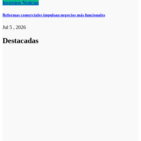
Inversion
Noticias
Reformas comerciales impulsan negocios más funcionales
Jul 5 , 2026
Destacadas
Pymes
Qué debes
saber sobre
cómo hacer un
plan de
negocios para
una PYME:
guía paso a
paso
Emprendedores
Cuánto cuesta
iniciar y cómo