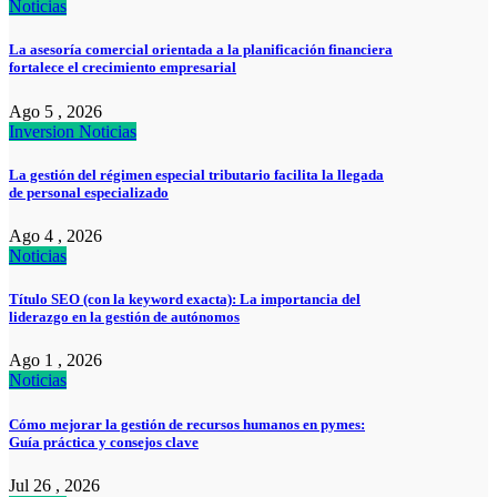
Noticias
La asesoría comercial orientada a la planificación financiera
fortalece el crecimiento empresarial
Ago 5 , 2026
Inversion
Noticias
La gestión del régimen especial tributario facilita la llegada
de personal especializado
Ago 4 , 2026
Noticias
Título SEO (con la keyword exacta): La importancia del
liderazgo en la gestión de autónomos
Ago 1 , 2026
Noticias
Cómo mejorar la gestión de recursos humanos en pymes:
Guía práctica y consejos clave
Jul 26 , 2026