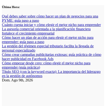
Saltar
Última Hora:
al
contenido
Qué debes saber sobre cómo hacer un plan de negocios para una
PYME: guía paso a paso
Cuánto cuesta iniciar y cómo elegir el mejor nicho para emprender
La asesoría comercial orientada a la planificación financiera
fortalece el crecimiento empresarial
Cómo hacer un plan de acción para elegir el mejor nicho para
emprender: guía paso a paso
La gestión del régimen especial tributario facilita la llegada de
personal especializado
Cómo crear campañas publicitarias exitosas: guía práctica de cómo
hacer publicidad en Facebook Ads
Cómo empezar desde cero: cómo elegir el mejor nicho para
emprender (guía práctica)
Título SEO (con la keyword exacta): La importancia del liderazgo
en la gestión de autónomos
Dom. Ago 9th, 2026