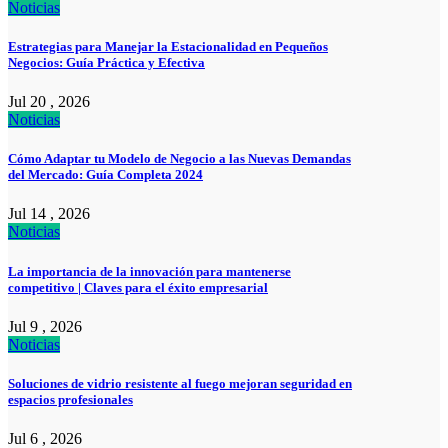
Noticias
Estrategias para Manejar la Estacionalidad en Pequeños
Negocios: Guía Práctica y Efectiva
Jul 20 , 2026
Noticias
Cómo Adaptar tu Modelo de Negocio a las Nuevas Demandas
del Mercado: Guía Completa 2024
Jul 14 , 2026
Noticias
La importancia de la innovación para mantenerse
competitivo | Claves para el éxito empresarial
Jul 9 , 2026
Noticias
Soluciones de vidrio resistente al fuego mejoran seguridad en
espacios profesionales
Jul 6 , 2026