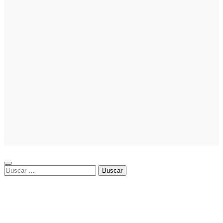
elegir el mejor
nicho para
emprender
Noticias
Noticias
La asesoría
comercial
orientada a la
planificación
financiera
fortalece el
crecimiento
empresarial
Buscar: