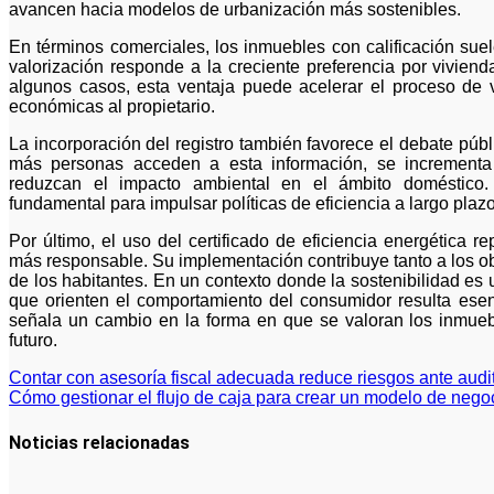
avancen hacia modelos de urbanización más sostenibles.
En términos comerciales, los inmuebles con calificación sue
valorización responde a la creciente preferencia por vivie
algunos casos, esta ventaja puede acelerar el proceso de v
económicas al propietario.
La incorporación del registro también favorece el debate pú
más personas acceden a esta información, se incrementa 
reduzcan el impacto ambiental en el ámbito doméstico. 
fundamental para impulsar políticas de eficiencia a largo plazo
Por último, el uso del certificado de eficiencia energética
más responsable. Su implementación contribuye tanto a los ob
de los habitantes. En un contexto donde la sostenibilidad es 
que orienten el comportamiento del consumidor resulta esenc
señala un cambio en la forma en que se valoran los inmue
futuro.
Navegación
Contar con asesoría fiscal adecuada reduce riesgos ante audito
Cómo gestionar el flujo de caja para crear un modelo de negoc
de
entradas
Noticias relacionadas
La