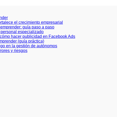
ender
ortalece el crecimiento empresarial
a emprender: guía paso a paso
de personal especializado
e cómo hacer publicidad en Facebook Ads
prender (guía práctica)
azgo en la gestión de autónomos
rores y riesgos