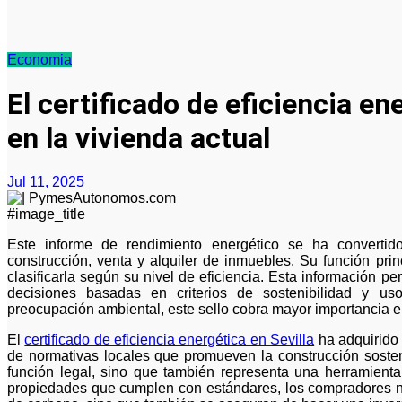
Economia
El certificado de eficiencia en
en la vivienda actual
Jul 11, 2025
#image_title
Este informe de rendimiento energético se ha convertido en un requisito clave en los procesos de
construcción, venta y alquiler de inmuebles. Su función pr
clasificarla según su nivel de eficiencia. Esta información pe
decisiones basadas en criterios de sostenibilidad y us
preocupación ambiental, este sello cobra mayor importancia en 
El
certificado de eficiencia energética en Sevilla
ha adquirido 
de normativas locales que promueven la construcción sosten
función legal, sino que también representa una herramienta 
propiedades que cumplen con estándares, los compradores no