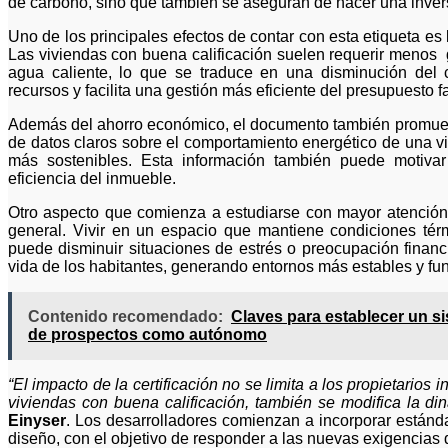
de carbono, sino que también se aseguran de hacer una invers
Uno de los principales efectos de contar con esta etiqueta es l
Las viviendas con buena calificación suelen requerir menos g
agua caliente, lo que se traduce en una disminución del 
recursos y facilita una gestión más eficiente del presupuesto fa
Además del ahorro económico, el documento también promuev
de datos claros sobre el comportamiento energético de una vi
más sostenibles. Esta información también puede motivar
eficiencia del inmueble.
Otro aspecto que comienza a estudiarse con mayor atención es
general. Vivir en un espacio que mantiene condiciones té
puede disminuir situaciones de estrés o preocupación financi
vida de los habitantes, generando entornos más estables y fu
Contenido recomendado:
Claves para establecer un si
de prospectos como autónomo
“El impacto de la certificación no se limita a los propietario
viviendas con buena calificación, también se modifica la din
Einyser
. Los desarrolladores comienzan a incorporar estánd
diseño, con el objetivo de responder a las nuevas exigencias