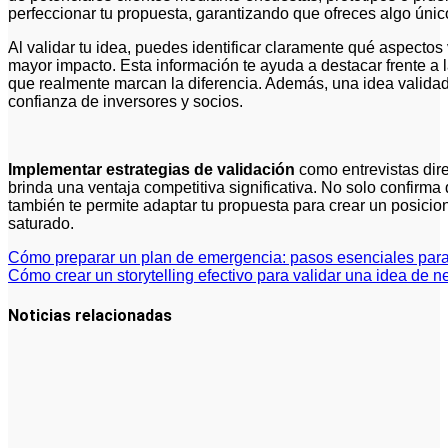
perfeccionar tu propuesta, garantizando que ofreces algo único
Al validar tu idea, puedes identificar claramente qué aspecto
mayor impacto. Esta información te ayuda a destacar frente a l
que realmente marcan la diferencia. Además, una idea validad
confianza de inversores y socios.
Implementar estrategias de validación
como entrevistas dire
brinda una ventaja competitiva significativa. No solo confirm
también te permite adaptar tu propuesta para crear un posicio
saturado.
Navegación
Cómo preparar un plan de emergencia: pasos esenciales para
Cómo crear un storytelling efectivo para validar una idea de
de
entradas
Noticias relacionadas
Cómo hacer
un plan de
acción para
elegir el
mejor nicho