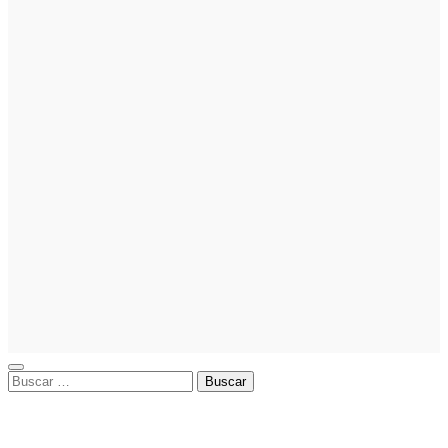
para
emprender:
guía paso a
paso
Inversion
Noticias
La gestión
del régimen
especial
tributario
facilita la
llegada de
personal
especializado
Buscar: