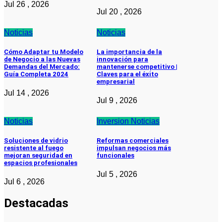
Jul 26 , 2026
Jul 20 , 2026
Noticias
Noticias
Cómo Adaptar tu Modelo
La importancia de la
de Negocio a las Nuevas
innovación para
Demandas del Mercado:
mantenerse competitivo |
Guía Completa 2024
Claves para el éxito
empresarial
Jul 14 , 2026
Jul 9 , 2026
Noticias
Inversion
Noticias
Soluciones de vidrio
Reformas comerciales
resistente al fuego
impulsan negocios más
mejoran seguridad en
funcionales
espacios profesionales
Jul 5 , 2026
Jul 6 , 2026
Destacadas