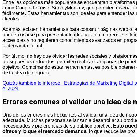
Entre las opciones más populares se encuentran plataformas p
como Google Forms o SurveyMonkey, que permiten diseñar cues
fácilmente. Estas herramientas son ideales para entender las
clientes.
Además, existen herramientas para construir páginas web o l
pueden usarse para presentar tu idea y captar correos electró
accesibles y no requieren conocimientos avanzados en program
la demanda inicial.
Por último, no hay que olvidar las redes sociales y platafor
presupuestos reducidos, permiten realizar campañas de prueba
objetivo. Combinando estas herramientas, es posible obtener d
de tu idea de negocio.
Quizás también te interese:
Estrategias de Marketing Digital
el 2024
Errores comunes al validar una idea de 
Uno de los errores más frecuentes al validar una idea de nego
adecuada. Muchas personas se lanzan a desarrollar su product
necesidades y preferencias de su público objetivo.
Esto pued
ofrece y lo que el mercado demanda
, lo que reduce las posi