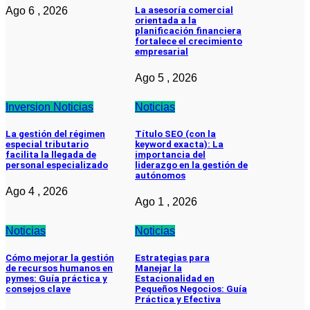
Ago 6 , 2026
La asesoría comercial
orientada a la
planificación financiera
fortalece el crecimiento
empresarial
Ago 5 , 2026
Inversion
Noticias
Noticias
La gestión del régimen
Título SEO (con la
especial tributario
keyword exacta): La
facilita la llegada de
importancia del
personal especializado
liderazgo en la gestión de
autónomos
Ago 4 , 2026
Ago 1 , 2026
Noticias
Noticias
Cómo mejorar la gestión
Estrategias para
de recursos humanos en
Manejar la
pymes: Guía práctica y
Estacionalidad en
consejos clave
Pequeños Negocios: Guía
Práctica y Efectiva